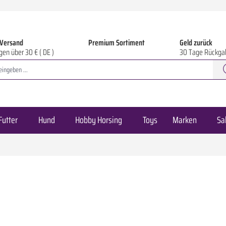
 Versand
Premium Sortiment
Geld zurück
gen über 30 € ( DE )
30 Tage Rückga
Futter
Hund
Hobby Horsing
Toys
Marken
Sa