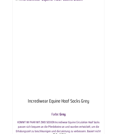
Incrediwear Equine Hoof Socks Grey
Farbe:
Grey
KOMMT IM PAAR MIT ZWEI SOCKEN Incrediwear Equine Circulation Hoof Socks
passen sich bequem an die Pferdebeine an und wurden entwickelt, um die
Erholungszeit zu beschleunigen und die Leistung zu verbessern. Basiert nicht