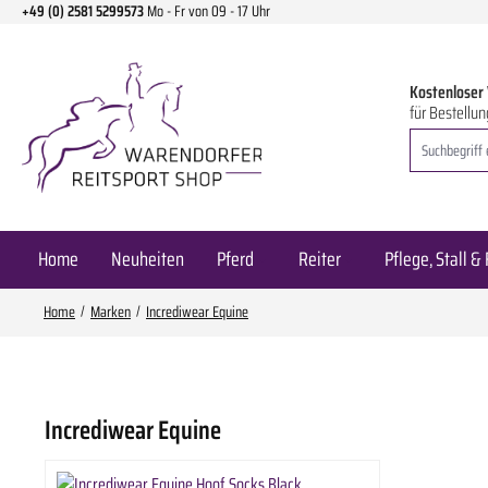
+49 (0) 2581 5299573
Mo - Fr von 09 - 17 Uhr
m Hauptinhalt springen
Zur Suche springen
Zur Hauptnavigation springen
Kostenloser
für Bestellun
Home
Neuheiten
Pferd
Reiter
Pflege, Stall & 
Home
Marken
Incrediwear Equine
Incrediwear Equine