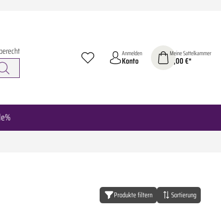
berecht
Anmelden
Meine Sattelkammer
Konto
0,00 €*
le%
Produkte filtern
Sortierung