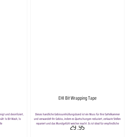
EHI Bit Wrapping Tape
nigt und desinfiziert,
Dieses handliche Gebissumhüllungsband ist ein Muss für Ihre Sattelkammer
ält: 1x Bit Wash, 1x
und verwandelt Ihr Gebiss, indem es Quetschungen reduziert, zerkaute Stellen
le
repariert und das Mundgefühl weicher macht. Es ist ideal für empfindliche
29
.95
Pferde und verwandelt Ihr Gebiss, schafft eine weiche Oberfläche und fördert
die Akzeptanz des Gebisses. Es ist die Alternative zu Sealtex und besteht aus