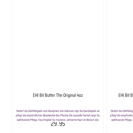
EHI Bit Butter The Original 4oz
EHI Bit B
fördert die Gleitfähigkeit und Akzeptanz des Gebisses regt die Kautätigkeit an
fördert die Gleitfäh
pflegt die empfindlichen Maulwinkel des Pferdes Die spezielle Formel sorgt für
pflegt die empfindlic
wohltuende Pflege, Feuchtigkeit für trockene, verhornte Haut im Bereich des
wohltuende Pflege, 
29
.95
Pferdemauls. Wohlschmeckende Mischung fördert die Akzeptanz und
Pferdemauls. Wo
verbessert die Fokussierung auf das Gebiss. Inhalt:4oz ca. 113g
verbessert die Fokus