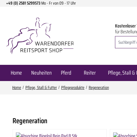
+49 (0) 2581 5299573
Mo - Fr von 09 - 17 Uhr
m Hauptinhalt springen
Zur Suche springen
Zur Hauptnavigation springen
Kostenloser
für Bestellun
Home
Neuheiten
Pferd
Reiter
Pflege, Stall & 
Home
Pflege, Stall & Futter
Pflegeprodukte
Regeneration
Regeneration