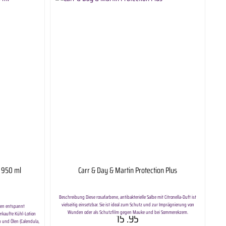
t 950 ml
Carr & Day & Martin Protection Plus
Beschreibung Diese rosafarbene, antibakterielle Salbe mit Citronella-Duft ist
vielseitig einsetzbar. Sie ist ideal zum Schutz und zur Imprägnierung von
asen entspannt
Wunden oder als Schutzfilm gegen Mauke und bei Sommerekzem.
rkaufte Kühl-Lotion
15
.95
Unentbehrlich für jede Putzbox. Anwendung Stellen Sie sicher, dass die
 und Ölen (Calendula,