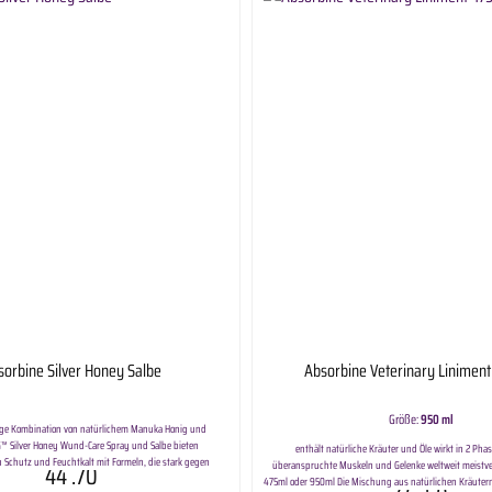
sorbine Silver Honey Salbe
Absorbine Veterinary Linimen
Größe:
950 ml
zige Kombination von natürlichem Manuka Honig und
G™ Silver Honey Wund-Care Spray und Salbe bieten
enthält natürliche Kräuter und Öle wirkt in 2 Ph
 Schutz und Feuchtkalt mit Formeln, die stark gegen
44
.70
überanspruchte Muskeln und Gelenke weltweit meistve
r Haut sind. Sie helfen bei einer Reihe von Hautproblemen
475ml oder 950ml Die Mischung aus natürlichen Kräutern