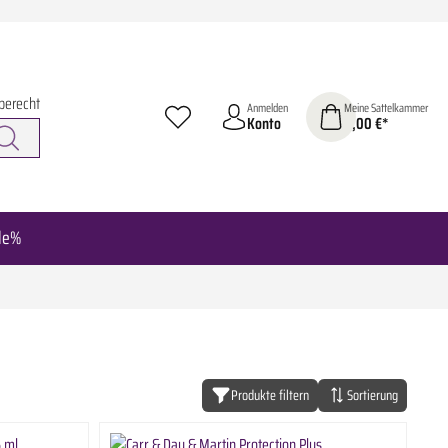
berecht
Anmelden
Meine Sattelkammer
Konto
0,00 €*
le%
Produkte filtern
Sortierung