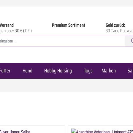
 Versand
Premium Sortiment
Geld zurück
gen über 30 € ( DE )
30 Tage Rückga
Futter
Hund
Hobby Horsing
Toys
Marken
Sa