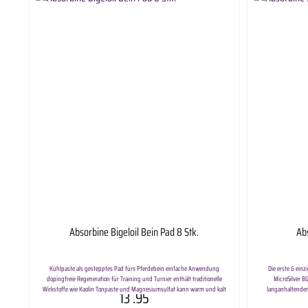
Absorbine Bigeloil Bein Pad 8 Stk.
Ab
Kühlpaste als gestepptes Pad fürs Pferdebein einfache Anwendung
Die erste & ein
dopingfreie Regeneration für Training und Turnier enthält traditionelle
MicroSilver B
Wirkstoffe wie Kaolin Tonpaste und Magnesiumsulfat kann warm und kalt
langanhaltenden
13
.95
angewendet werden erhältlich als Bandagenunterlagen für Sehnen und
Bakterien und zart zu