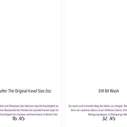
utter The Original travel Size 2oz
EHI Bit Wash
igkeit und Akzeptanz des Gebisses regt die Kautätigkeit an
Ein neuer und innovatier Weg das Gebiss zu reinigen. Rei
hen Maulwinkel des Pferdes Die spezielle Formel sorgt für
denn ein sauberes Gebiss ist ein effektives Gebiss. Enth
Feuchtigkeit für trockene, verhornte Haut im Bereich des
Reinigungslappen, 1x Reinigungs-Wol
16
.45
32
.45
hlschmeckende Mischung fördert die Akzeptanz und
sierung auf das Gebiss. Inhalt:ca. 50g Lieferumfang: Bit