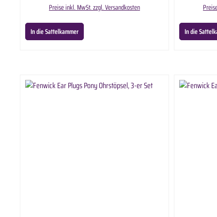
Lieferumfang: EHI Bit Butter The Original 4oz in ausgewählter Anzahl.
Butter Th
Preise inkl. MwSt. zzgl. Versandkosten
Preis
In die Sattelkammer
In die Satte