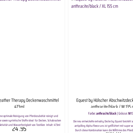
Leather Therapy Deckenwaschmittel
Equest by Hölscher Abschwitzdec
473ml
anthracite/black / M 135
Farbe:
anthracite/black
|
Grösse:
M 1
ine optimale Reinigung von Pferdezubehör reinigt und
he sowie syntetische Stoffe ideal für Decken, Schabracken
Die neu entwickelte extradry Decke by Equest besteht
tivität und Wasserfestigkeit von Textilien Inhalt: 473ml
24
.95
antipilling Alpha Fleece uns ist gefÃ¼ttert mit super w
Laundry Produkte sind die ersten Produkte die Ihnen
Durch diese Kombination kann die WÃ¤rme des Pferde