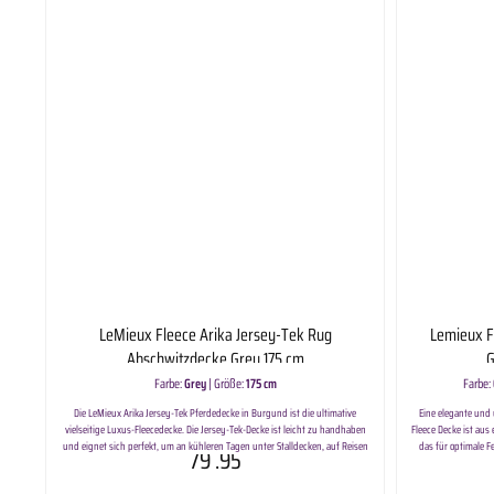
Kehlriemen sorgt 
Schweifabdeckung 
abnehmbaren Halsstü
und Halsstücken ko
Technische Spezifik
900 Denier 0g feder
Selbstaufrichtend
Eingetragenes Design
patentiertes zweit
abnehmbarem Mittel
Sicherheitsstreifen
Kompatibel mit L
LeMieux Fleece Arika Jersey-Tek Rug
Lemieux F
Abschwitzdecke Grey 175 cm
G
Farbe:
Grey
|
Größe:
175 cm
Farbe:
Die LeMieux Arika Jersey-Tek Pferdedecke in Burgund ist die ultimative
Eine elegante und u
vielseitige Luxus-Fleecedecke. Die Jersey-Tek-Decke ist leicht zu handhaben
Fleece Decke ist aus
und eignet sich perfekt, um an kühleren Tagen unter Stalldecken, auf Reisen
das für optimale 
79
.95
oder auf Turnieren für zusätzliche Wärme zu sorgen. Das glatte Außenmaterial
Decke zum Überwer
fühlt sich superweich an und hält Staub auf ein Minimum, während die
Bauchgurte gesich