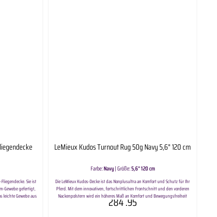
Fliegendecke
LeMieux Kudos Turnout Rug 50g Navy 5,6" 120 cm
Farbe:
Navy
|
Größe:
5,6" 120 cm
-Fliegendecke. Sie ist
Die LeMieux Kudos-Decke ist das Nonplusultra an Komfort und Schutz für Ihr
rm-Gewebe gefertigt,
Pferd. Mit dem innovativen, fortschrittlichen Frontschnitt und den vorderen
as leichte Gewebe aus
Nackenpolstern wird ein höheres Maß an Komfort und Bewegungsfreiheit
284
.95
t diese Fliegendecke
erreicht, insbesondere beim Weiden auf niedriger Höhe. Die Decke ist mit
b und sorgt für eine
unserem revolutionären, patentierten zweiteiligen Rocksystem und tiefen