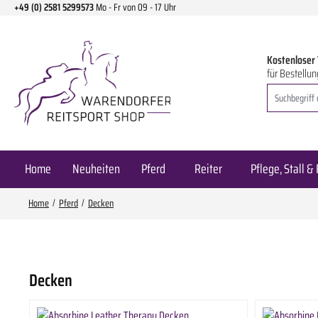
+49 (0) 2581 5299573
Mo - Fr von 09 - 17 Uhr
m Hauptinhalt springen
Zur Suche springen
Zur Hauptnavigation springen
Kostenloser
für Bestellun
Home
Neuheiten
Pferd
Reiter
Pflege, Stall & 
Home
Pferd
Decken
Decken