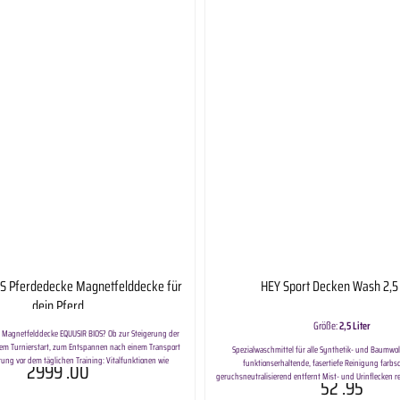
S Pferdedecke Magnetfelddecke für
HEY Sport Decken Wash 2,5 
dein Pferd
Größe:
2,5 Liter
ie Magnetfelddecke EQUUSIR BIOS? Ob zur Steigerung der
dem Turnierstart, zum Entspannen nach einem Transport
Spezialwaschmittel für alle Synthetik- und Baumwol
rung vor dem täglichen Training: Vitalfunktionen wie
2999
.00
funktionserhaltende, fasertiefe Reinigung far
onus und Atmung bestimmen, ob der Körper des Pferdes
geruchsneutralisierend entfernt Mist- und Urinflecken r
52
.95
 oder regenerieren kann. Die natürliche Steuerung erfolgt
und Handwäsche geeignet Wirksames Waschmittel für