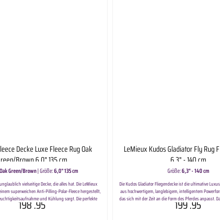
für Sauberkeit und Ordnung, während eine extralange
die Schweifrübe schützt. Diese Decke wird mit einem
ck geliefert und ist mit allen LeMieux-Decken, Lätzchen
mpatibel, so dass Sie zu jeder Jahreszeit flexibel sind.
ation Gewinner des BETA-Innovationspreises in Gold 2021
leichte Füllung Spezielles Oxford-Gewebe aus Polyester
er Schnitt 210T antibakterielles, antistatisches Futter
 mit abgewinkeltem 45° T-Bar-Verschluss vorne Weltweit
eiliges Konzept des Rumpfes 3 gekreuzte Überwürfe mit
riemen Silikonbeschichteter Kehlriemen Reflektierende
 Inklusive abnehmbarem Halsteil Mit hinteren Beingurten
eMieux Liner-, Latz und Halssystem Info & Pflege Nur
professionell reinigen
leece Decke Luxe Fleece Rug Oak
LeMieux Kudos Gladiator Fly Rug 
reen/Brown 6,0" 135 cm
6,3" - 140 cm
Oak Green/Brown
|
Größe:
6,0" 135 cm
Größe:
6,3" - 140 cm
nglaublich vielseitige Decke, die alles hat. Die LeMieux
Die Kudos Gladiator Fliegendecke ist die ultimative Luxus
 einem superweichen Anti-Pilling-Polar-Fleece hergestellt,
aus hochwertigem, langlebigem, intelligentem Powerfo
Feuchtigkeitsaufnahme und Kühlung sorgt. Die perfekte
das sich mit der Zeit an die Form des Pferdes anpasst. D
198
.95
199
.95
fen bei einer Ausstellung. Die Decke wird durch zwei
strapazierfähigem Nylon und monofilem Polyester mach
ert, die innerhalb oder außerhalb der Decke befestigt
hoch atmungsaktiv, weist Wasser auf natürliche Weise a