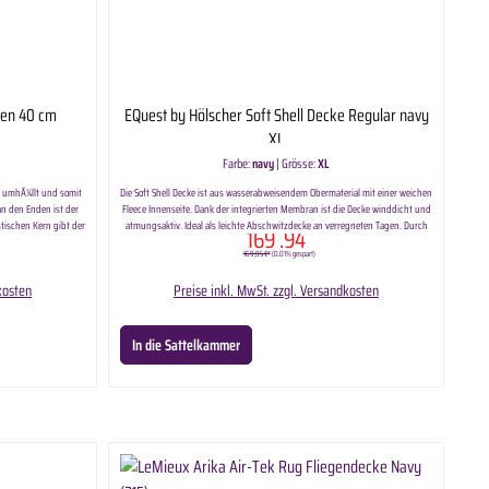
men 40 cm
EQuest by Hölscher Soft Shell Decke Regular navy
XL
Farbe:
navy
|
Grösse:
XL
h umhÃ¼llt und somit
Die Soft Shell Decke ist aus wasserabweisendem Obermaterial mit einer weichen
an den Enden ist der
Fleece Innenseite. Dank der integrierten Membran ist die Decke winddicht und
tischen Kern gibt der
atmungsaktiv. Ideal als leichte Abschwitzdecke an verregneten Tagen. Durch
169
.94
nt wird und die
den ergonomischen Schnitt den robusten Kreuzgurten den beiden
169,95 €*
(0.01% gespart)
ßen.
FrontverschlÃ¼ssen und einer einfach Schweifkordel hat die Decke einen
optimalen Sitz.
kosten
Preise inkl. MwSt. zzgl. Versandkosten
In die Sattelkammer