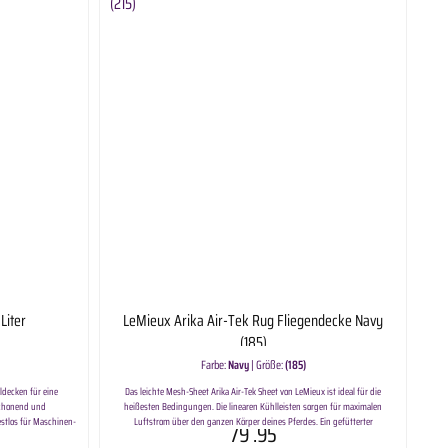
Liter
LeMieux Arika Air-Tek Rug Fliegendecke Navy
(185)
Farbe:
Navy
|
Größe:
(185)
ldecken für eine
Das leichte Mesh-Sheet Arika Air-Tek Sheet von LeMieux ist ideal für die
bschonend und
heißesten Bedingungen. Die linearen Kühlleisten sorgen für maximalen
estlos für Maschinen-
Luftstrom über den ganzen Körper deines Pferdes. Ein gefütterter
79
.95
 Decken und andere
Brustbereich mit verstellbarem Frontverschluss sorgt zusammen mit