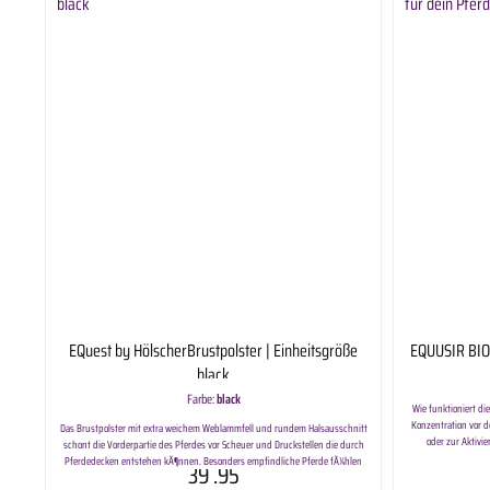
EQuest by HölscherBrustpolster | Einheitsgröße
EQUUSIR BIO
black
Farbe:
black
Wie funktioniert d
Konzentration vor 
Das Brustpolster mit extra weichem Weblammfell und rundem Halsausschnitt
oder zur Aktivie
schont die Vorderpartie des Pferdes vor Scheuer und Druckstellen die durch
Blutdruck, Muskelt
Pferdedecken entstehen kÃ¶nnen. Besonders empfindliche Pferde fÃ¼hlen
39
.95
leistungsbereit ist
sich wohler und profitieren von dem weichen Schutz. Der Klettverschluss an