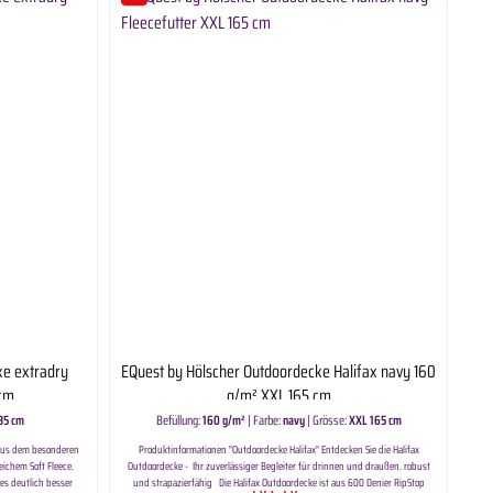
ke extradry
EQuest by Hölscher Outdoordecke Halifax navy 160
 cm
g/m² XXL 165 cm
35 cm
Befüllung:
160 g/m²
|
Farbe:
navy
|
Grösse:
XXL 165 cm
 aus dem besonderen
Produktinformationen "Outdoordecke Halifax" Entdecken Sie die Halifax
eichem Soft Fleece.
Outdoordecke - Ihr zuverlässiger Begleiter für drinnen und draußen. robust
s deutlich besser
und strapazierfähig Die Halifax Outdoordecke ist aus 600 Denier RipStop