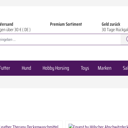
 Versand
Premium Sortiment
Geld zurück
gen über 30 € ( DE )
30 Tage Rückga
Futter
Hund
Hobby Horsing
Toys
Marken
Sa