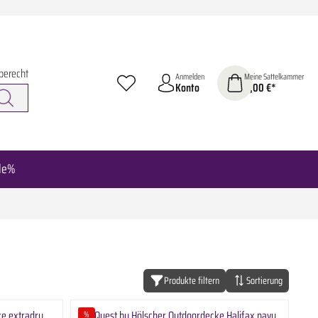
berecht
Anmelden
Meine Sattelkammer
Konto
0,00 €*
le%
Produkte filtern
Sortierung
%
Rabatt