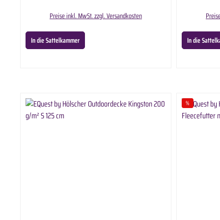
Weichspüler 473 ml in ausgewählter Anzahl.
die Reinigung 
Waschmasch
Preise inkl. MwSt. zzgl. Versandkosten
Preis
Lieferumfang: Ab
In die Sattelkammer
In die Satte
%
Rabatt