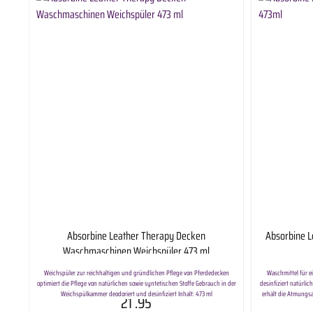
Absorbine Leather Therapy Decken
Absorbine 
Waschmaschinen Weichspüler 473 ml
Weichspüler zur reichhaltigen und gründlichen Pflege von Pferdedecken
Waschmittel für e
optimiert die Pflege von natürlichen sowie syntetischen Stoffe Gebrauch in der
desinfiziert natürlic
Weichspülkammer deodoriert und desinfiziert Inhalt: 473 ml
erhält die Atmungsak
21
.95
Lieferumfang: Absorbine Leather Therapy Decken Waschmaschinen
Leather Therapy® 