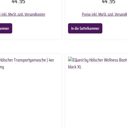
44
.95
44
.95
s lässt die Longierunterlage zu einem echten Hingucker
stabilen Klettverschlüsse lässt sich die Gamasche indiv
werden.
anpassen und ein optimaler Sitz wird garantiert. Die Ga
und Hinterbeine geeignet.
e inkl. MwSt. zzgl. Versandkosten
Preise inkl. MwSt. zzgl. Versand
lkammer
In die Sattelkammer