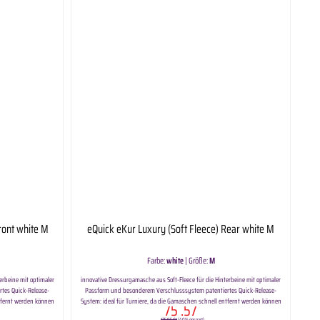
ront white M
eQuick eKur Luxury (Soft Fleece) Rear white M
Farbe:
white
|
Größe:
M
erbeine mit optimaler
innovative Dressurgamasche aus Soft-Fleece für die Hinterbeine mit optimaler
tes Quick-Release-
Passform und besonderem Verschlusssystem patentiertes Quick-Release-
ntfernt werden können
System: ideal für Turniere, da die Gamaschen schnell entfernt werden können
75
.57
den Schutz vor Stößen
leicht und atmungsaktiv mit Hartschale für hervorragenden Schutz vor Stößen
125,95 €*
(40% gespart)