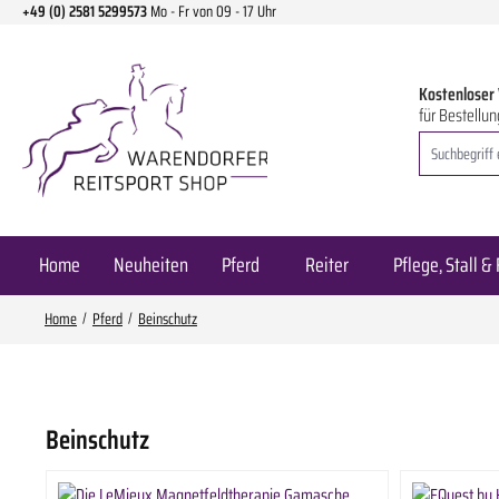
+49 (0) 2581 5299573
Mo - Fr von 09 - 17 Uhr
m Hauptinhalt springen
Zur Suche springen
Zur Hauptnavigation springen
Kostenloser
für Bestellun
Home
Neuheiten
Pferd
Reiter
Pflege, Stall & 
Home
Pferd
Beinschutz
Beinschutz