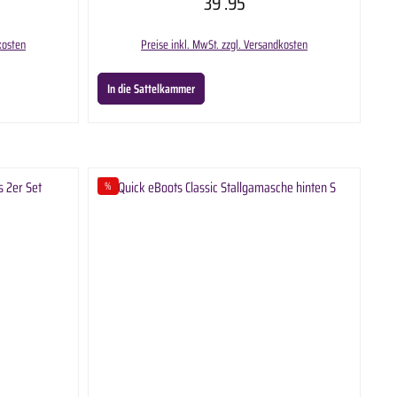
39
.95
iduell ans Pferdebein
des Pferdes ohne Scheuer oder Druckstellen zu hinterlassen.
masche ist für Vorder
kosten
Preise inkl. MwSt. zzgl. Versandkosten
In die Sattelkammer
%
Rabatt