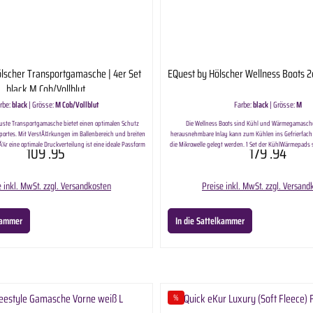
lscher Transportgamasche | 4er Set
EQuest by Hölscher Wellness Boots 2
black M Cob/Vollblut
rbe:
black
|
Grösse:
M Cob/Vollblut
Farbe:
black
|
Grösse:
M
buste Transportgamasche bietet einen optimalen Schutz
Die Wellness Boots sind Kühl und Wärmegamasche
ortes. Mit VerstÃ¤rkungen im Ballenbereich und breiten
herausnehmbare Inlay kann zum Kühlen ins Gefrierfac
¼r eine optimale Druckverteilung ist eine ideale Passform
die Mikrowelle gelegt werden. 1 Set der KühlWärmepads 
109
.95
179
.94
oher Tragekomfort fÃ¼r Ihr Pferd garantiert ist. 4er Set
enthalten. Kühlend helfen sie bei Schwellungen und rege
an. Wärmend sorgen sie für eine verbesserte Durchblut
Regenerationszeit.
e inkl. MwSt. zzgl. Versandkosten
Preise inkl. MwSt. zzgl. Versand
lkammer
In die Sattelkammer
%
Rabatt