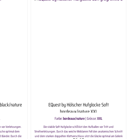
black/nature
EQuest by Hölscher Hufglocke Soft
bordeaux/nature XXL
L
Farbe:
bordeaux/nature
|
Grösse:
XXL
n vor Verletzungen.
Die stabile Soft Hufglocke schÃ¼tzt den Hufballen vor Tritt und
sche optimal dem
Streifverletzungen. Durch das weiche Weblamm Fell den anatomischen Schnitt
d Bänder. Durch die
und dem starken doppelten Klettverschluss sitzt die Glocke optimal am Gelenk