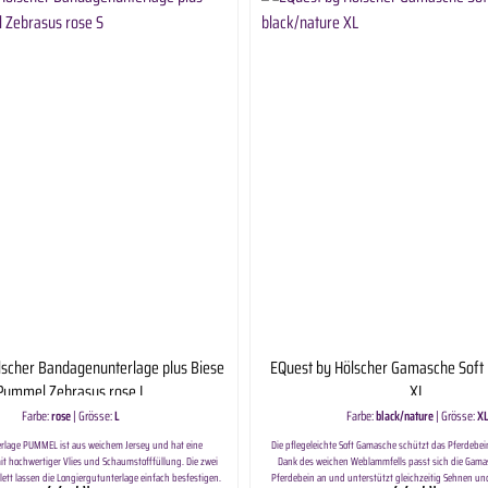
lscher Bandagenunterlage plus Biese
EQuest by Hölscher Gamasche Soft 
Pummel Zebrasus rose L
XL
Farbe:
rose
|
Grösse:
L
Farbe:
black/nature
|
Grösse:
X
erlage PUMMEL ist aus weichem Jersey und hat eine
Die pflegeleichte Soft Gamasche schützt das Pferdebei
it hochwertiger Vlies und Schaumstofffüllung. Die zwei
Dank des weichen Weblammfells passt sich die Gama
lett lassen die Longiergutunterlage einfach besfestigen.
Pferdebein an und unterstützt gleichzeitig Sehnen un