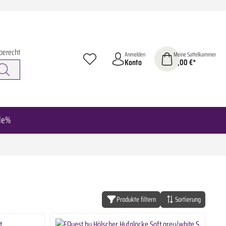
berecht
Anmelden
Meine Sattelkammer
Konto
0,00 €*
le%
Produkte filtern
Sortierung