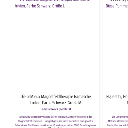
Die LeMieux Magnetfeldtherapie Gamasche
EQuest by Hö
hinten, Farbe Schwarz, Größe M
Farbe:
schwarz
|
Größe:
M
Die LeMieux Conductive Boots läuten ein neues Zeitalter im Bereich der
Die Longierunt
Magnetfeldtherapie ein. Einzigartige Innenfutter enthalten eine gewebte
Moltonunterseite m
Schicht aus Stahlfasern direkt unter 18 leistungsstarken 2600 Gaze-Magneten.
Gurtschlaufen mit K