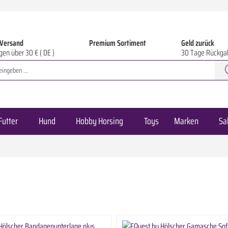
 Versand
Premium Sortiment
Geld zurück
gen über 30 € ( DE )
30 Tage Rückga
Futter
Hund
Hobby Horsing
Toys
Marken
Sa