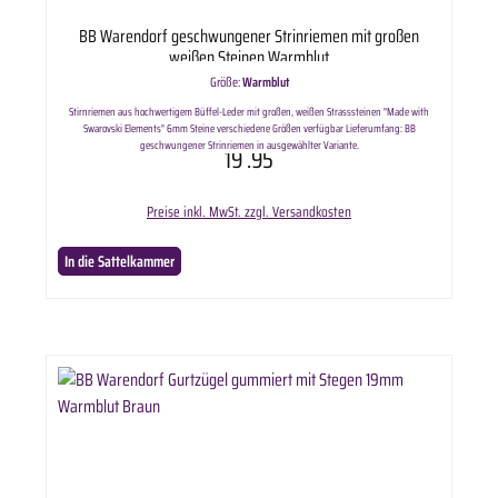
BB Warendorf geschwungener Strinriemen mit großen
weißen Steinen Warmblut
Größe:
Warmblut
Stirnriemen aus hochwertigem Büffel-Leder mit großen, weißen Strasssteinen "Made with
Swarovski Elements" 6mm Steine verschiedene Größen verfügbar Lieferumfang: BB
geschwungener Strinriemen in ausgewählter Variante.
19
.95
Preise inkl. MwSt. zzgl. Versandkosten
In die Sattelkammer