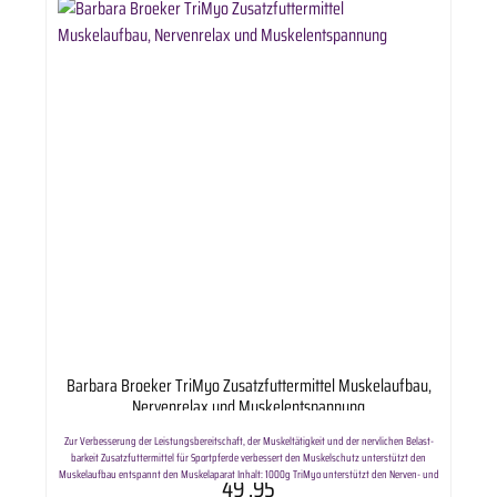
Barbara Broeker TriMyo Zusatzfuttermittel Muskelaufbau,
Nervenrelax und Muskelentspannung
Zur Verbesserung der Leistungs­bereit­schaft, der Muskel­tätig­keit und der nerv­lichen Belast­
barkeit Zusatzfuttermittel für Sportpferde verbessert den Muskelschutz unterstützt den
Muskelaufbau entspannt den Muskelaparat Inhalt: 1000g TriMyo unterstützt den Nerven- und
49
.95
Muskelstoffwechsel und hilft den Pferden bei Stresssituationen. Es enthält hoch verfügbares