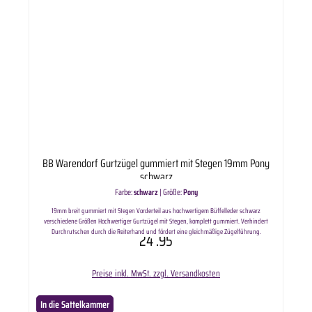
BB Warendorf Gurtzügel gummiert mit Stegen 19mm Pony
schwarz
Farbe:
schwarz
|
Größe:
Pony
19mm breit gummiert mit Stegen Vorderteil aus hochwertigem Büffelleder schwarz
verschiedene Größen Hochwertiger Gurtzügel mit Stegen, komplett gummiert. Verhindert
Durchrutschen durch die Reiterhand und fördert eine gleichmäßige Zügelführung.
24
.95
Lieferumfang enthält: ausgewählte Variante BB Gurtzügel gummiert mit Stegen 19mm.
Länge:Pony ca. 250cmWarmblut ca. 270cm
Preise inkl. MwSt. zzgl. Versandkosten
In die Sattelkammer