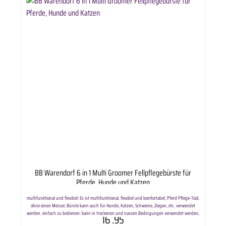
BB Warendorf 6 in 1 Multi Groomer Fellpflegebürste für
Pferde, Hunde und Katzen
multifunktional und flexibel: Es ist multifunktional, flexibel und komfortabel, Pferd Pflege-Tool,
ohne einen Messer, Bürste kann auch für Hunde, Katzen, Schweine, Ziegen, etc. verwendet
werden. einfach zu bedienen: kann in trockenen und nassen Bedingungen verwendet werden,
16
.95
geeignet für die Schönheit der Massage auf alle Teile des Pferdes Körper. Praktische Spazz-