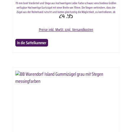
19 mm breit Vorderteil und Stege aus hochwertigem Leder Farbe schwarz verschiedene Größen
verfügbar Hochwertige Gurtzügel mit einer Breite von 19mm. Die Stegen verhindern, dass der
Zügel aus der Reiterhand rutscht und bieten gleichzeitig die Möglichkeit, zu kontrollieren, ob
24
.95
das Zügelmaß gleichmäßig ist. Lieferumfang enthält: ausgewählte Variante BB Gurtzügel mit
Stegen 19mm. Länge:Pony ca. 250cmWarmblut ca. 270cm
Preise inkl. MwSt. zzgl. Versandkosten
In die Sattelkammer