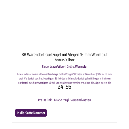
BB Warendorf Gurtzügel mit Stegen 16 mm Warmblut
braun/silber
Farbe:
braun/silber
|
Größe:
Warmblut
braun oder schwarz silberne Beschläge Größe Pony (250cm) oder Warmblut (270cm) 16 mm
breit Vorderteil aus hochwertigem Büffel-Leder Schmale Gurtzügel mit Stegen mit einem
Vorderteil aus hochwertigem Büffel-Leder. Die Stege verhindern, dass die Zügel durch die
24
.95
Reiterhand rutschen un´d verbessert eine gleichmäßige Zügelführung. Lieferumfang enthält:
ausgewählte Variante BB Gurtzügel mit Stegen 16 mm.
Preise inkl. MwSt. zzgl. Versandkosten
In die Sattelkammer