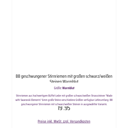
BB geschwungener Stirnriemen mit großen schwarz/weißen
Steinen Warmblut
Größe:
Warmblut
Stirnriemen aus hochwertigem Büffel-Leder mit großen schwarz/weißen Strasssteinen "Made
with Swarovski Elements" 6mm große Steine verschiedene Größen verfügbar Lieferumfang: BB
geschwungener Stirnriemen mit schwarz/weißen Steinen in ausgewählter Variante.
19
.95
Preise inkl. MwSt. zzgl. Versandkosten