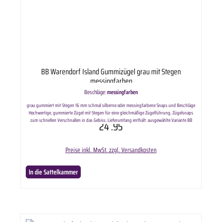
BB Warendorf Island Gummizügel grau mit Stegen
messingfarben
Beschläge:
messingfarben
grau gummiert mit Stegen 16 mm schmal silberne oder messingfarbene Snaps und Beschläge
Hochwertige, gummierte Zügel mit Stegen für eine gleichmäßige Zügelführung. Zügelsnaps
zum schnellen Verschnallen in das Gebiss. Lieferumfang enthält: ausgewählte Variante BB
24
.95
Island Gummizügel grau mit Stegen. Länge: ca. 240cm
Preise inkl. MwSt. zzgl. Versandkosten
In die Sattelkammer