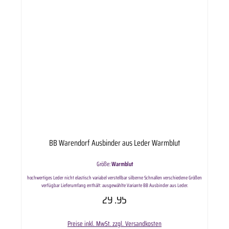
BB Warendorf Ausbinder aus Leder Warmblut
Größe:
Warmblut
hochwertiges Leder nicht elastisch variabel verstellbar silberne Schnallen verschiedene Größen
verfügbar Lieferumfang enthält: ausgewählte Variante BB Ausbinder aus Leder.
29
.95
Preise inkl. MwSt. zzgl. Versandkosten