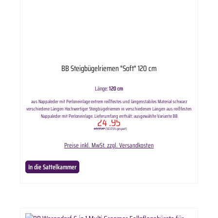
BB Steigbügelriemen "Soft" 120 cm
Länge:
120 cm
aus Nappaleder mit Perloneinlage extrem reißfestes und längenstabiles Material schwarz
verschiedene Längen Hochwertiger Steigbügelriemen in verschiedenen Längen aus reißfesten
Nappaleder mit Perloneinlage. Lieferumfang enthält: ausgewählte Variante BB
24
.95
Steigbügelriemen "Soft".
49,95 €*
(50.05% gespart)
Preise inkl. MwSt. zzgl. Versandkosten
In die Sattelkammer