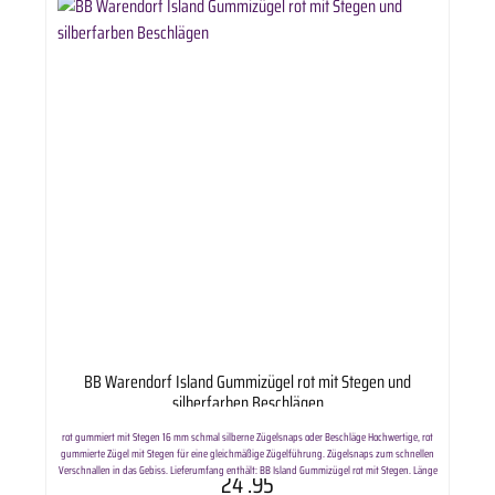
BB Warendorf Island Gummizügel rot mit Stegen und
silberfarben Beschlägen
rot gummiert mit Stegen 16 mm schmal silberne Zügelsnaps oder Beschläge Hochwertige, rot
gummierte Zügel mit Stegen für eine gleichmäßige Zügelführung. Zügelsnaps zum schnellen
Verschnallen in das Gebiss. Lieferumfang enthält: BB Island Gummizügel rot mit Stegen. Länge
24
.95
ca. 240cm