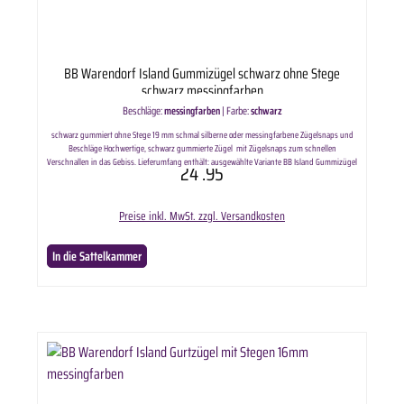
BB Warendorf Island Gummizügel schwarz ohne Stege
schwarz messingfarben
Beschläge:
messingfarben
|
Farbe:
schwarz
schwarz gummiert ohne Stege 19 mm schmal silberne oder messingfarbene Zügelsnaps und
Beschläge Hochwertige, schwarz gummierte Zügel mit Zügelsnaps zum schnellen
Verschnallen in das Gebiss. Lieferumfang enthält: ausgewählte Variante BB Island Gummizügel
24
.95
schwarz ohne Stege. Länge: ca 240cm
Preise inkl. MwSt. zzgl. Versandkosten
In die Sattelkammer