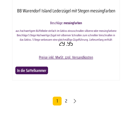
BB Warendorf Island Lederzügel mit Stegen messingfarben
Beschläge:
messingfarben
aus hochwertigem Büffelleder einfach im Gebiss einzuschnallen silberne oder messingfarbene
Beschläge 5 Stege Hochwertige Zügel mit silbernen Schnallen zum schnellen Verschnallen in
das Gebiss. 5 Stege verbessern eine gleichmäßige Zügelführung. Lieferumfang enthält:
29
.95
ausgewählte Variante BB Island Lederzügel mit Stegen. Länge: ca. 240cm
Preise inkl. MwSt. zzgl. Versandkosten
In die Sattelkammer
1
2
Seite
Seite