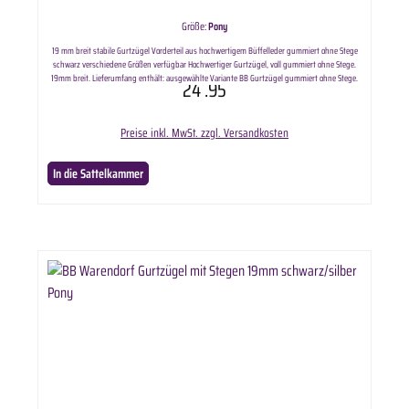
Größe:
Pony
19 mm breit stabile Gurtzügel Vorderteil aus hochwertigem Büffelleder gummiert ohne Stege
schwarz verschiedene Größen verfügbar Hochwertiger Gurtzügel, voll gummiert ohne Stege.
19mm breit. Lieferumfang enthält: ausgewählte Variante BB Gurtzügel gummiert ohne Stege.
24
.95
Länge:Pony ca. 250cmWarmblut ca. 270cm
Preise inkl. MwSt. zzgl. Versandkosten
In die Sattelkammer