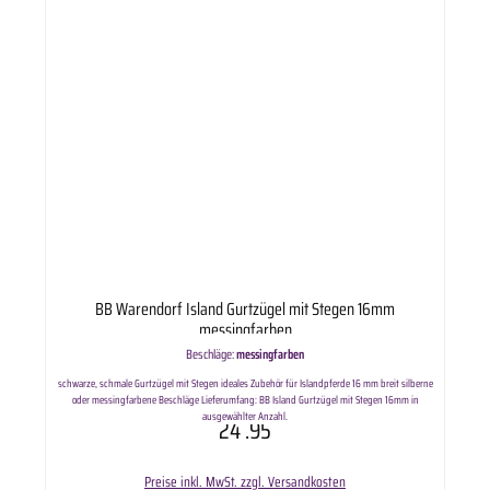
BB Warendorf Island Gurtzügel mit Stegen 16mm
messingfarben
Beschläge:
messingfarben
schwarze, schmale Gurtzügel mit Stegen ideales Zubehör für Islandpferde 16 mm breit silberne
oder messingfarbene Beschläge Lieferumfang: BB Island Gurtzügel mit Stegen 16mm in
ausgewählter Anzahl.
24
.95
Preise inkl. MwSt. zzgl. Versandkosten