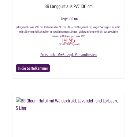
BB Langgurt aus PVC 100 cm
Länge:
100 cm
pflegeleicht aus PVC mit Rollschnallen 95 cm - 145 cm Pflegeleichter, langer Sattelgurt aus PVC
mit silbernen Rollschnallen in verschiedenen Längen. Lieferumfang enthält: ausgewählte
Variante BB Langgurt aus PVC.
19
.95
32,95 €*
(39.45% gespart)
Preise inkl. MwSt. zzgl. Versandkosten
In die Sattelkammer