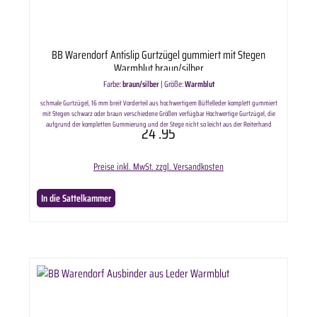
BB Warendorf Antislip Gurtzügel gummiert mit Stegen
Warmblut braun/silber
Farbe:
braun/silber
|
Größe:
Warmblut
schmale Gurtzügel, 16 mm breit Vorderteil aus hochwertigem Büffelleder komplett gummiert
mit Stegen schwarz oder braun verschiedene Größen verfügbar Hochwertige Gurtzügel, die
aufgrund der kompletten Gummierung und der Stege nicht so leicht aus der Reiterhand
24
.95
rutschen und eine gleichmäßige Zügelführung verbessern. Lieferumfang enthält: ausgewählte
Variante BB Antislip Gurtzügel gummiert mit Stegen. Länge:Pony ca. 250cmWarmblut ca.
270cm
Preise inkl. MwSt. zzgl. Versandkosten
In die Sattelkammer