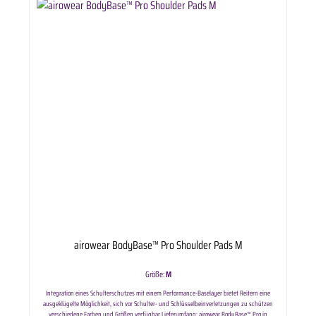
airowear BodyBase™ Pro Shoulder Pads M
Größe:
M
Integration eines Schulterschutzes mit einem Performance-Baselayer bietet Reitern eine
ausgeklügelte Möglichkeit, sich vor Schulter- und Schlüsselbeinverletzungen zu schützen
verschiedene Farben und Größen verfügbar Lieferumfang: airowear BodyBase™ Pro in