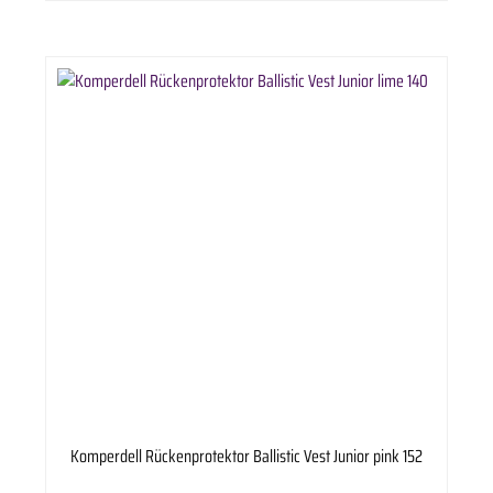
ausgesetzt war. Der Helmträger ist für sein Handeln eigenverantwortlich. CASCO International
GmbH übernimmt keinerlei Verantwortung für einen nicht sachgerechten Umgang mit dem
Helm.
Komperdell Rückenprotektor Ballistic Vest Junior pink 152