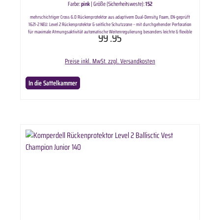
Farbe:
pink
|
Größe (Sicherheitsweste):
152
mehrschichtiger Cross 6.0 Rückenprotektor aus adaptivem Dual-Density Foam, EN-geprüft
1621-2 NEU: Level 2 Rückenprotektor & seitliche Schutzzone – mit durchgehender Perforation
für maximale Atmungsaktivität automatische Weitenregulierung besonders leichte & flexible
99
.95
Ausführung beste Schutzwerte Frontzipp für einfaches Ein- und Ausziehen ultimative
Bewegungsfreiheit verbesserte Ergonomie Design made in Austria drei verschiedene Farben
verfügbar Lieferumfang: Komperdell Rückenprotektor Ballisctic Vest Junior in ausgewählter
Preise inkl. MwSt. zzgl. Versandkosten
Variante.
In die Sattelkammer