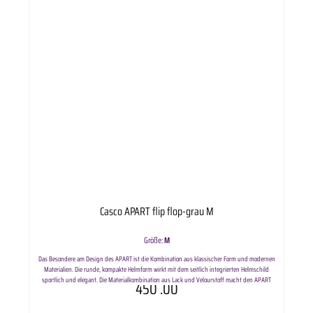
Casco APART flip flop-grau M
Größe:
M
Das Besondere am Design des APART ist die Kombination aus klassischer Form und modernen
Materialien. Die runde, kompakte Helmform wirkt mit dem seitlich integrierten Helmschild
sportlich und elegant. Die Materialkombination aus Lack und Velourstoff macht den APART
450
.00
nicht nur zu einem absoluten Eyecatcher, sondern sorgt auch für eine pflegeleichte und
unempfindliche Helmoberfläche. Erstklassiger Komfort: Das Interieur passt sich direkt an die
Formen des Kopfes an, damit ist kein weiteres Einstellen notwendig. Die hochwertig