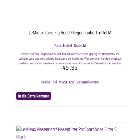
LeMieux Loire Fly Hood Fliegenhaube Truffel M
Farbe:
Truffel
|
Größe:
M
Diese luxuriösen Fliegenhauben mit dem charakteristischen, geprägten Metallmotiv von
LeMieux Loire sind eine stilvolle Ergänzung der Kollektion. Wunderschön handgefertigt aus
dreifach gestricktem Häkelwerk mit einem luxuriösen Vorderteil aus Satinstoff und weichen
45
.95
Stretch-Lycra-Ohren. Info & Pflege Maschinenwaschbar bei niedriger Temperatur
(vorzugsweise 30 Grad). Es wird empfohlen, das Kleidungsstück in einem Waschbeutel zu
waschen. Ein Waschtisch/eine Waschkapsel kann verwendet werden. An der Luft trocknen,
Preise inkl. MwSt. zzgl. Versandkosten
nicht im Trockner trocknen.
In die Sattelkammer