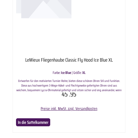
LeMieux Fliegenhaube Classic Fly Hood Ice Blue XL
Farbe:
Ice Blue
|
Größe:
XL
Entworfen für den motivierten Turnier-Reiter, bieten diese schönen Ohren Stil und Funktion.
Diese aus hochwertigem 3-Wege-Häkel- und Flechtgewebe gefertigten Ohren sind aus
weichem, bequemem Lycra-Ohrmaterial gefertigt und sitzen sicher und eng aneinander, wenn
45
.95
sie unter einem Zaumzeug getragen werden.
Preise inkl. MwSt. zzgl. Versandkosten
In die Sattelkammer