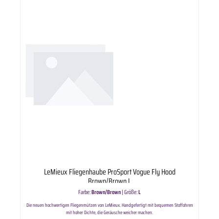
LeMieux Fliegenhaube ProSport Vogue Fly Hood
Brown/Brown L
Farbe:
Brown/Brown
|
Größe:
L
Die neuen hochwertigen Fliegenmützen von LeMieux. Handgefertigt mit bequemen Stoffohren
mit hoher Dichte, die Geräusche weicher machen.