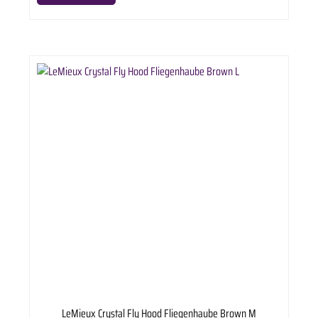
Empfohlene Handwäsche, aber waschbar in der Maschine bei bis zu 30 Grad. Eine
Waschtablette/Kapsel kann verwendet werden. Lufttrocknen in der Nähe einer Wärmequelle,
niemals im Trockner trocknen.
LeMieux Crystal Fly Hood Fliegenhaube Brown M