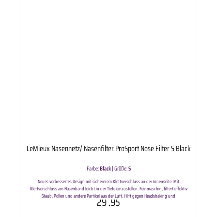
LeMieux Nasennetz/ Nasenfilter ProSport Nose Filter S Black
Farbe:
Black
|
Größe:
S
Neues verbessertes Design mit sichererem Klettverschluss an der Innenseite. Mit
Klettverschluss am Nasenband leicht in der Tiefe einzustellen. Feinmaschig, filtert effektiv
Staub, Pollen und andere Partikel aus der Luft. Hilft gegen Headshaking und
29
.95
Sommerreizungen. Verkauf im 2er Pack.