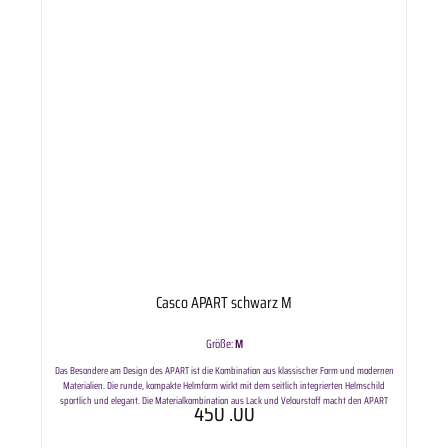
eigenverantwortlich. CASCO International GmbH übernimmt keinerlei Verantwortung für einen
nicht sachgerechten Umgang mit dem Helm.
Casco APART schwarz M
Größe:
M
Das Besondere am Design des APART ist die Kombination aus klassischer Form und modernen
Materialien. Die runde, kompakte Helmform wirkt mit dem seitlich integrierten Helmschild
sportlich und elegant. Die Materialkombination aus Lack und Velourstoff macht den APART
450
.00
nicht nur zu einem absoluten Eyecatcher, sondern sorgt auch für eine pflegeleichte und
unempfindliche Helmoberfläche. Erstklassiger Komfort: Das Interieur passt sich direkt an die
Formen des Kopfes an, damit ist kein weiteres Einstellen notwendig. Die hochwertig