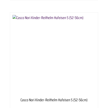
ausgesetzt war. Der Helmträger ist für sein Handeln eigenverantwortlich. CASCO International
GmbH übernimmt keinerlei Verantwortung für einen nicht sachgerechten Umgang mit dem
Helm.
Casco Nori Kinder-Reithelm Hufeisen S (52-56cm)