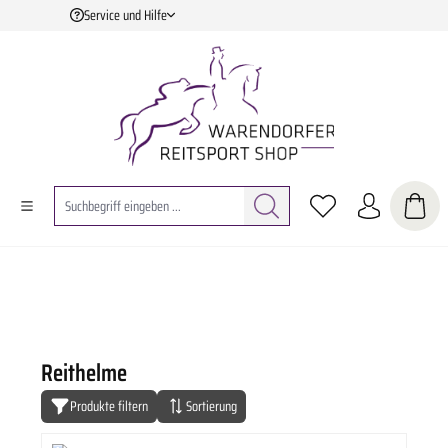
Service und Hilfe
Zum Hauptinhalt springen
Reithelme
Produkte filtern
Sortierung