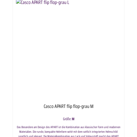
Casco APART flip flop-grau M
Größe:
M
Das Besondere am Design des APART ist die Kombination aus klassischer Form und modernen
Materialien. Die runde, kompakte Helmform wirkt mit dem seitlich integrierten Helmschild
sportlich und elegant. Die Materialkombination aus Lack und Velourstoff macht den APART