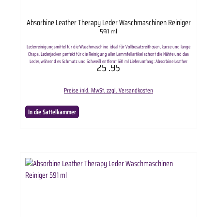
Absorbine Leather Therapy Leder Waschmaschinen Reiniger
591 ml
Lederreinigungsmittel für die Waschmaschine ideal für Vollbesatzreithosen, kurze und lange
Chaps, Lederjacken perfekt für die Reinigung aller Lammfellartikel schont die Nähte und das
Leder, während es Schmutz und Schweiß entfernt 591 ml Lieferumfang: Absorbine Leather
25
.95
Therapy Leder Waschmaschinen Reiniger in ausgewählter Anzahl.
Preise inkl. MwSt. zzgl. Versandkosten
In die Sattelkammer