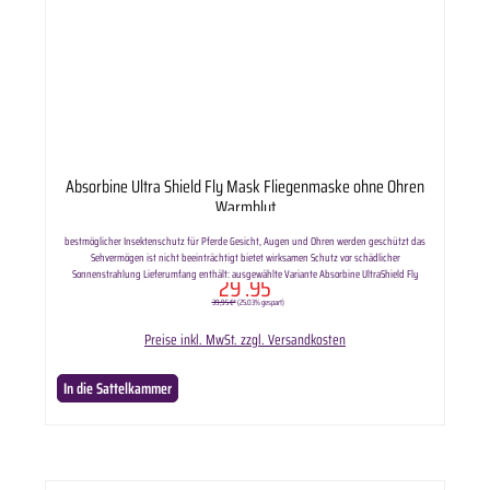
Absorbine Ultra Shield Fly Mask Fliegenmaske ohne Ohren
Warmblut
bestmöglicher Insektenschutz für Pferde Gesicht, Augen und Ohren werden geschützt das
Sehvermögen ist nicht beeinträchtigt bietet wirksamen Schutz vor schädlicher
Sonnenstrahlung Lieferumfang enthält: ausgewählte Variante Absorbine UltraShield Fly
29
.95
Bonnet Fliegenmaske ohne Ohren.
39,95 €*
(25.03% gespart)
Preise inkl. MwSt. zzgl. Versandkosten
In die Sattelkammer