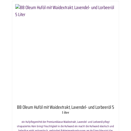
BB Oleum Huföl mit Waidextrakt, Lavendel- und Lorbeeröl 5
Liter
ein Hufpflegemittel der Premiumklasse Waidextrakt, Lavendel- und Lorbeeröl pflegt
strapaziertes Horn bringt Feuchtigkeit in die Hufwand ein macht die Hufwand elastisch und
belastbar wirkt antiseptisch, verhindert Bakterienerkrankungen am Huf beschleunigt das