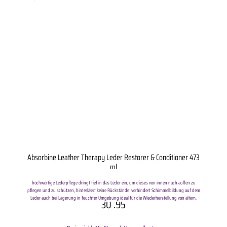
Absorbine Leather Therapy Leder Restorer & Conditioner 473
ml
hochwertige Lederpflege dringt tief in das Leder ein, um dieses von innen nach außen zu
pflegen und zu schützen, hinterlässt keine Rückstände verhindert Schimmelbildung auf dem
Leder auch bei Lagerung in feuchter Umgebung ideal für die Wiederherstellung von altem,
30
.95
trockenen und schimmligem Leder pflegt langanhaltend Inhalt: 473ml
Lieferumfang: Absorbine Leather Therapy Leder Restorer & Conditioner 473 ml in ausgewählter
Anzahl.