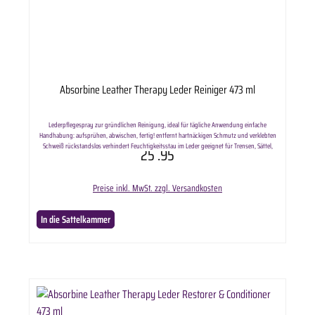
Absorbine Leather Therapy Leder Reiniger 473 ml
Lederpflegespray zur gründlichen Reinigung, ideal für tägliche Anwendung einfache
Handhabung: aufsprühen, abwischen, fertig! entfernt hartnäckigen Schmutz und verklebten
Schweiß rückstandslos verhindert Feuchtigkeitsstau im Leder geeignet für Trensen, Sättel,
25
.95
Stiefel, Schuhe und alle anderen Lederprodukte Inhalt: 473 ml Lieferumfang: Absorbine Leather
Therapy Wash Leder Reiniger in ausgewählter Anzahl.
Preise inkl. MwSt. zzgl. Versandkosten
In die Sattelkammer