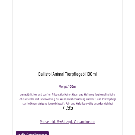
Ballistol Animal Tierpflegeöl 100ml
Menge:
100ml
zur natürlichen und sanften Pflege aller Heim-, Haus- und Hoftiere pflegt empfindliche
Scheuerstellen mit Tiefenwirkung zur Wundnachbehandlung zur Haut- und Pfotenpflege
sanfte Ohrenreinigung Ideale Schweif-, Fell- und Hufpflege völlig unbedenklich bei
7
.95
"versehentlicher" Einnahme von unabhängigen Tierärzten empfohlen 100ml oder 500ml
Lieferumfang: Ballistol Animal Tierpflegeöl in ausgewählter Variante.
Preise inkl. MwSt. zzgl. Versandkosten