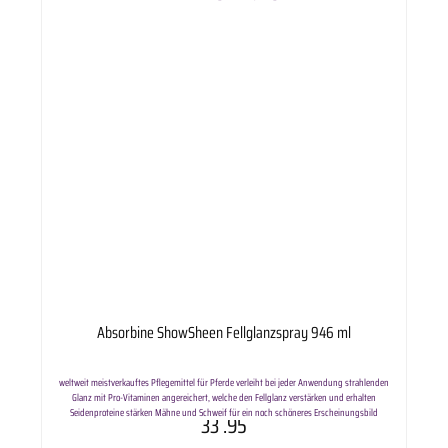
Absorbine ShowSheen Fellglanzspray 946 ml
weltweit meistverkauftes Pflegemittel für Pferde verleiht bei jeder Anwendung strahlenden
Glanz mit Pro-Vitaminen angereichert, welche den Fellglanz verstärken und erhalten
Seidenproteine stärken Mähne und Schweif für ein noch schöneres Erscheinungsbild
33
.95
beruhigender Duft von Jasmin und Sandelholz optimiert Anwendung:Direkt auf Fell, Mähne
oder Schweif aufsprühen - einwirken lassen - danach durchbürsten - Sattel- und