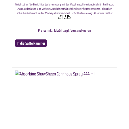
Weichspüler für die richtige Lederreinigung mit der Waschmaschine eignet sich für Reithosen,
Chaps, Lederjacken und weiteres Zubehör enthält reichhaltige Pflegesubstanzen, biologisch
abbaubar Gebrauch in der Weichspülkammer Inhalt: 591ml Lieferumfang: Absorbine Leather
21
.95
Therapy Leder Waschmaschinen Weichspüler 591 ml in ausgewählter Variante.
Preise inkl. MwSt. zzgl. Versandkosten
In die Sattelkammer