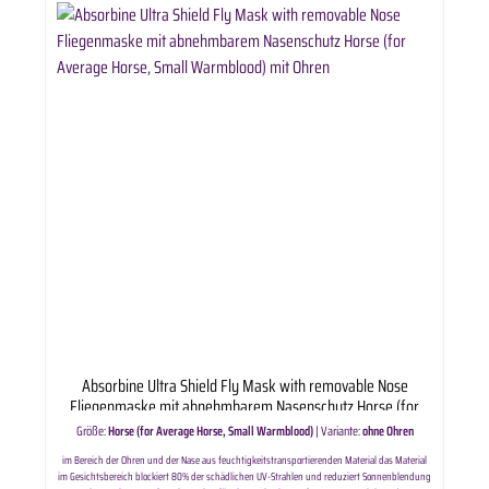
Absorbine Ultra Shield Fly Mask with removable Nose
Fliegenmaske mit abnehmbarem Nasenschutz Horse (for
Average Horse, Small Warmblood) ohne Ohren
Größe:
Horse (for Average Horse, Small Warmblood)
|
Variante:
ohne Ohren
im Bereich der Ohren und der Nase aus feuchtigkeitstransportierenden Material das Material
im Gesichtsbereich blockiert 80% der schädlichen UV-Strahlen und reduziert Sonnenblendung