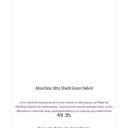
Absorbine Ultra Shield Green 946ml
ist ein natürliches Körperspray mit frischen Kräutern zur Beruhigung und Pfleger der
Pferdehaut während der Sommermonate. •natürliche nicht reizende, wirksame Formel •sichere
Alternative zu chemischen Spray •beruhigende Wirkung zur Linderung von Insektenstichen
49
.95