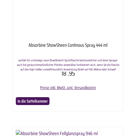
Absorbine ShowSheen Continous Spray 444 ml
perfekt für unterwegs neue ShowSheen® Sprühflasche kontinuierlicher und leiser Sprayer
auch bei geräuschempfindlichen Pferden anwendbar funktioniert auch, wenn Sie die Flasche
auf den Kopf stellen umweltfreundlich Anwendung:Direkt auf Fell, Mähne oder Schweif
18
.95
aufsprühen - einwirken lassen - danach durchbürsten - Sattel- und Gamaschenlage
aussparen! Lieferumfang enthält: ausgewählte Anzahl Absorbine ShowSheen Continous Spray
444 ml.
Preise inkl. MwSt. zzgl. Versandkosten
In die Sattelkammer