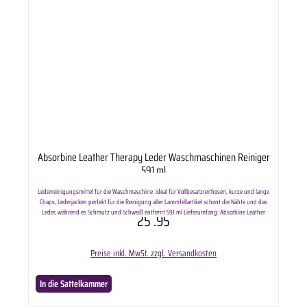
Absorbine Leather Therapy Leder Waschmaschinen Reiniger
591 ml
Lederreinigungsmittel für die Waschmaschine ideal für Vollbesatzreithosen, kurze und lange
Chaps, Lederjacken perfekt für die Reinigung aller Lammfellartikel schont die Nähte und das
Leder, während es Schmutz und Schweiß entfernt 591 ml Lieferumfang: Absorbine Leather
25
.95
Therapy Leder Waschmaschinen Reiniger in ausgewählter Anzahl.
Preise inkl. MwSt. zzgl. Versandkosten
In die Sattelkammer