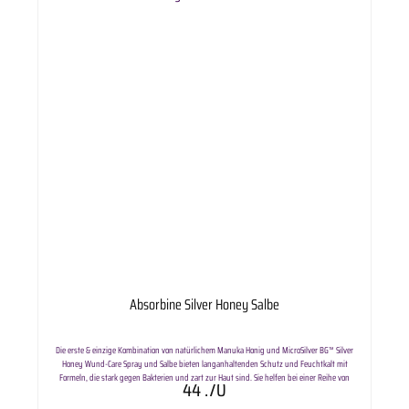
Absorbine Silver Honey Salbe
Die erste & einzige Kombination von natürlichem Manuka Honig und MicroSilver BG™ Silver
Honey Wund-Care Spray und Salbe bieten langanhaltenden Schutz und Feuchtkalt mit
Formeln, die stark gegen Bakterien und zart zur Haut sind. Sie helfen bei einer Reihe von
44
.70
Hautproblemen wie z. B. Schnitten, Schürfwunden, Mauke, Pilz, Kratzern, Hautausschläge,
Hautentzündungen und gereizter Haut. Silver Honey ist ph neutral, frei von hypochloriger