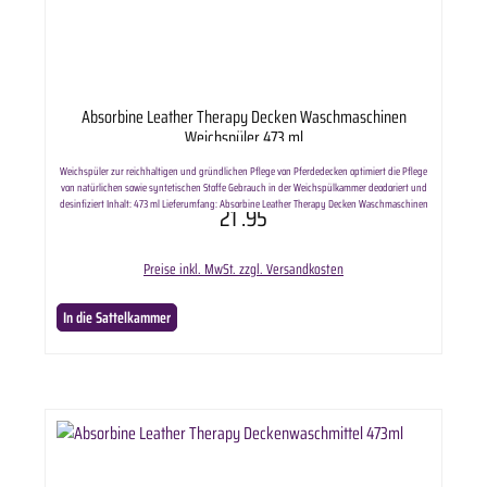
Absorbine Leather Therapy Decken Waschmaschinen
Weichspüler 473 ml
Weichspüler zur reichhaltigen und gründlichen Pflege von Pferdedecken optimiert die Pflege
von natürlichen sowie syntetischen Stoffe Gebrauch in der Weichspülkammer deodoriert und
desinfiziert Inhalt: 473 ml Lieferumfang: Absorbine Leather Therapy Decken Waschmaschinen
21
.95
Weichspüler 473 ml in ausgewählter Anzahl.
Preise inkl. MwSt. zzgl. Versandkosten
In die Sattelkammer