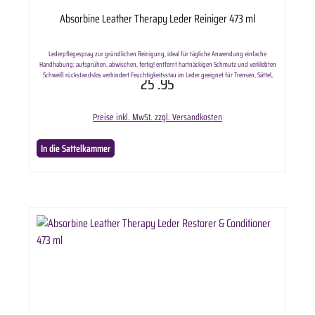
Absorbine Leather Therapy Leder Reiniger 473 ml
Lederpflegespray zur gründlichen Reinigung, ideal für tägliche Anwendung einfache
Handhabung: aufsprühen, abwischen, fertig! entfernt hartnäckigen Schmutz und verklebten
Schweiß rückstandslos verhindert Feuchtigkeitsstau im Leder geeignet für Trensen, Sättel,
25
.95
Stiefel, Schuhe und alle anderen Lederprodukte Inhalt: 473 ml Lieferumfang: Absorbine Leather
Therapy Wash Leder Reiniger in ausgewählter Anzahl.
Preise inkl. MwSt. zzgl. Versandkosten
In die Sattelkammer