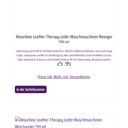
Absorbine Leather Therapy Leder Waschmaschinen Reiniger
591 ml
Lederreinigungsmittel für die Waschmaschine ideal für Vollbesatzreithosen, kurze und lange
Chaps, Lederjacken perfekt für die Reinigung aller Lammfellartikel schont die Nähte und das
Leder, während es Schmutz und Schweiß entfernt 591 ml Lieferumfang: Absorbine Leather
25
.95
Therapy Leder Waschmaschinen Reiniger in ausgewählter Anzahl.
Preise inkl. MwSt. zzgl. Versandkosten
In die Sattelkammer