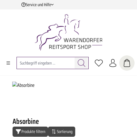
Service und Hilfe
Zum Hauptinhalt springen
Absorbine
Produkte filtern
Sortierung