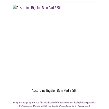
Absorbine Bigeloil Bein Pad 8 Stk.
Kühlpaste als gestepptes Pad fürs Pferdebein einfache Anwendung dopingfreie Regeneration
für Training und Turnier enthält traditionelle Wirkstoffe wie Kaolin Tonpaste und