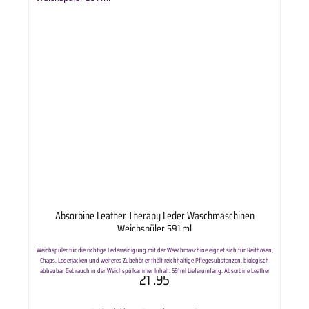
Absorbine Leather Therapy Leder Waschmaschinen
Weichspüler 591 ml
Weichspüler für die richtige Lederreinigung mit der Waschmaschine eignet sich für Reithosen,
Chaps, Lederjacken und weiteres Zubehör enthält reichhaltige Pflegesubstanzen, biologisch
abbaubar Gebrauch in der Weichspülkammer Inhalt: 591ml Lieferumfang: Absorbine Leather
21
.95
Therapy Leder Waschmaschinen Weichspüler 591 ml in ausgewählter Variante.