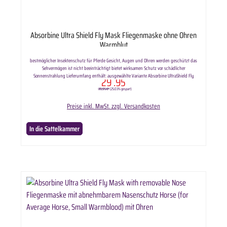
Absorbine Ultra Shield Fly Mask Fliegenmaske ohne Ohren
Warmblut
bestmöglicher Insektenschutz für Pferde Gesicht, Augen und Ohren werden geschützt das
Sehvermögen ist nicht beeinträchtigt bietet wirksamen Schutz vor schädlicher
Sonnenstrahlung Lieferumfang enthält: ausgewählte Variante Absorbine UltraShield Fly
29
.95
Bonnet Fliegenmaske ohne Ohren.
39,95 €*
(25.03% gespart)
Preise inkl. MwSt. zzgl. Versandkosten
In die Sattelkammer