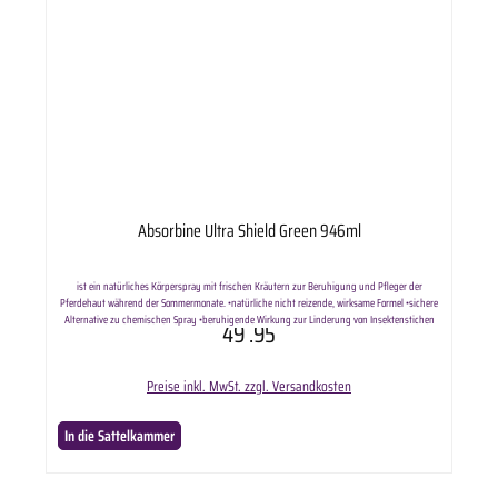
Absorbine Ultra Shield Green 946ml
ist ein natürliches Körperspray mit frischen Kräutern zur Beruhigung und Pfleger der
Pferdehaut während der Sommermonate. •natürliche nicht reizende, wirksame Formel •sichere
Alternative zu chemischen Spray •beruhigende Wirkung zur Linderung von Insektenstichen
49
.95
Preise inkl. MwSt. zzgl. Versandkosten
In die Sattelkammer