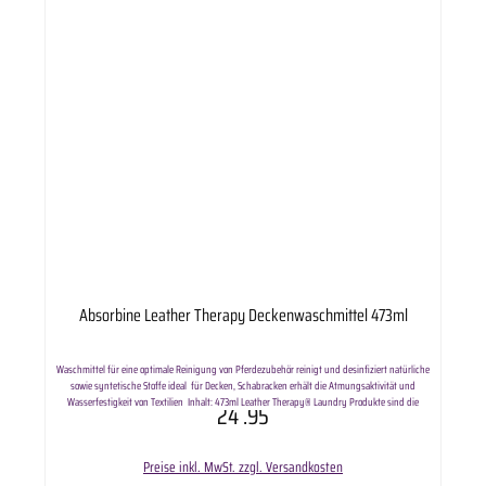
Absorbine Leather Therapy Deckenwaschmittel 473ml
Waschmittel für eine optimale Reinigung von Pferdezubehör reinigt und desinfiziert natürliche
sowie syntetische Stoffe ideal für Decken, Schabracken erhält die Atmungsaktivität und
Wasserfestigkeit von Textilien Inhalt: 473ml Leather Therapy® Laundry Produkte sind die
24
.95
ersten Produkte die Ihnen die Reinigung und Pflege von Leder- und Lammfellartikeln in der
Waschmaschineermöglichen – revolutionär und patentiert! Lieferumfang: Absorbine Leather
Therapy Deckenwaschmittel 473ml in ausgewählter Anzahl.
Preise inkl. MwSt. zzgl. Versandkosten