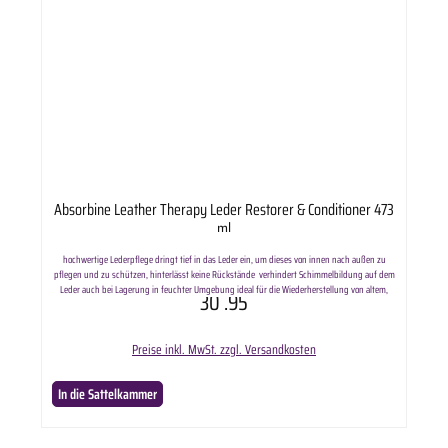
Absorbine Leather Therapy Leder Restorer & Conditioner 473
ml
hochwertige Lederpflege dringt tief in das Leder ein, um dieses von innen nach außen zu
pflegen und zu schützen, hinterlässt keine Rückstände verhindert Schimmelbildung auf dem
Leder auch bei Lagerung in feuchter Umgebung ideal für die Wiederherstellung von altem,
30
.95
trockenen und schimmligem Leder pflegt langanhaltend Inhalt: 473ml
Lieferumfang: Absorbine Leather Therapy Leder Restorer & Conditioner 473 ml in ausgewählter
Anzahl.
Preise inkl. MwSt. zzgl. Versandkosten
In die Sattelkammer