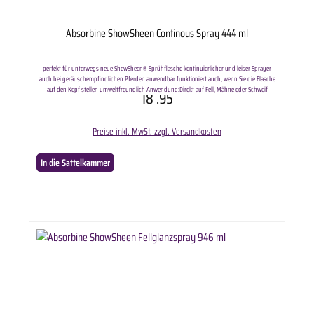
Absorbine ShowSheen Continous Spray 444 ml
perfekt für unterwegs neue ShowSheen® Sprühflasche kontinuierlicher und leiser Sprayer
auch bei geräuschempfindlichen Pferden anwendbar funktioniert auch, wenn Sie die Flasche
auf den Kopf stellen umweltfreundlich Anwendung:Direkt auf Fell, Mähne oder Schweif
18
.95
aufsprühen - einwirken lassen - danach durchbürsten - Sattel- und Gamaschenlage
aussparen! Lieferumfang enthält: ausgewählte Anzahl Absorbine ShowSheen Continous Spray
444 ml.
Preise inkl. MwSt. zzgl. Versandkosten
In die Sattelkammer