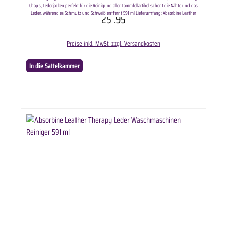
Chaps, Lederjacken perfekt für die Reinigung aller Lammfellartikel schont die Nähte und das
Leder, während es Schmutz und Schweiß entfernt 591 ml Lieferumfang: Absorbine Leather
25
.95
Therapy Leder Waschmaschinen Reiniger in ausgewählter Anzahl.
Preise inkl. MwSt. zzgl. Versandkosten
In die Sattelkammer