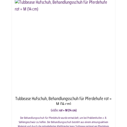
Tubbease Hufschuh, Behandlungsschuh für Pferdehufe rot =
M (14 cm)
Größe:
rot = M (14 cm)
Der Behandlungsschuh für Pferdehufe wurde entwickelt, um bei Problemhufen z. B.
Sohlengeschwür zu helfen. Der Behandlungsschuh besteht aus einem atmungsaktiven
Material und durch die mitgelieferten Klettbänder kann Tubbease optimal am Pferdebein