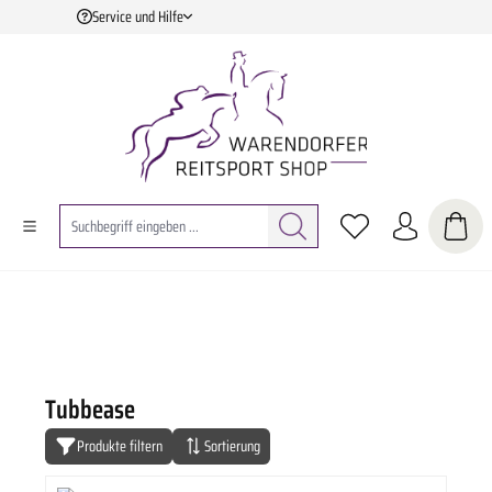
Service und Hilfe
Zum Hauptinhalt springen
Tubbease
Produkte filtern
Sortierung