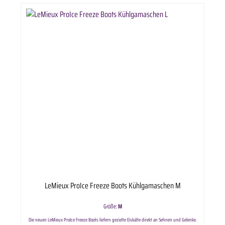
durch das Magnetfeld entsteht, und eine Außenschicht aus Bambus sorgt für eine gute
Feuchtigkeitsregulierung. In Kombination mit der gleichmäßigen Ausbreitung der
magnetischen Wellen, die durch die speziellen Einlagen erzeugt werden, können die
Conductive Boots auch über längere Zeiträume getragen werden. Gebrauchsanweisung:
Steigern Sie die Verwendungsdauer der Gamaschen immer langsam, damit sich die einzelnen
Pferde daran gewöhnen können. Wir empfehlen, die Gamaschen maximal bis zu 4 Stunden zu
tragen. Holen Sie immer professionellen tierärztlichen Rat ein. Die Verwendung von Magneten
wird von Tierärzten und Trainern aufgrund ihrer Vorteile allgemein empfohlen. Sie können auch
zur Pflege verwendet werden und sind ideal für die Anwendung vor und nach dem Training.
Pflegehinweise: Nur von Hand waschen An der Luft trocknen lassen, weg von Wärmequellen
Nicht im Wäschetrockner trocknen
LeMieux ProIce Freeze Boots Kühlgamaschen M
Größe:
M
Die neuen LeMieux ProIce Freeze Boots liefern gezielte Eiskälte direkt an Sehnen und Gelenke.