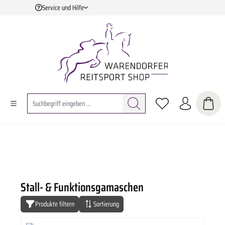
Service und Hilfe
Zum Hauptinhalt springen
Stall- & Funktionsgamaschen
Produkte filtern
Sortierung