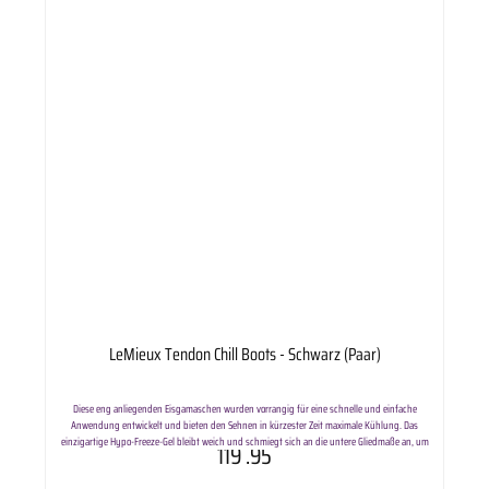
LeMieux Tendon Chill Boots - Schwarz (Paar)
Diese eng anliegenden Eisgamaschen wurden vorrangig für eine schnelle und einfache
Anwendung entwickelt und bieten den Sehnen in kürzester Zeit maximale Kühlung. Das
einzigartige Hypo-Freeze-Gel bleibt weich und schmiegt sich an die untere Gliedmaße an, um
119
.95
einen optimalen Oberflächenkontakt mit Sehnen und Fesselgelenken zu gewährleisten. Ein
hochgezogener hinterer Teil deckt den hohen Hüftbereich ab, der bei anderen Stiefeln oft