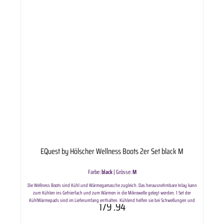
EQuest by Hölscher Wellness Boots 2er Set black M
Farbe:
black
|
Grösse:
M
Die Wellness Boots sind Kühl und Wärmegamasche zugleich. Das herausnehmbare Inlay kann
zum Kühlen ins Gefrierfach und zum Wärmen in die Mikrowelle gelegt werden. 1 Set der
KühlWärmepads sind im Lieferumfang enthalten. Kühlend helfen sie bei Schwellungen und
179
.94
regen die Blutzirkulation an. Wärmend sorgen sie für eine verbesserte Durchblutung und
fördern die Regenerationszeit.