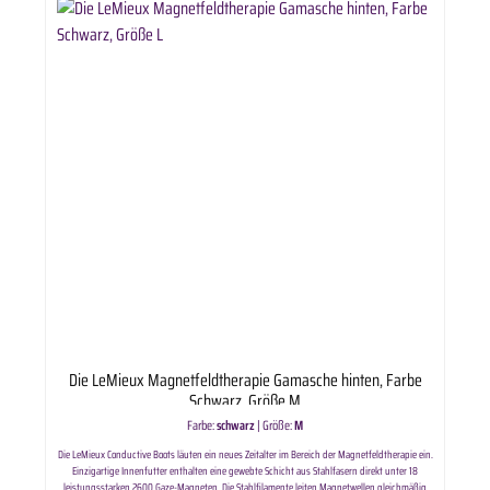
Die LeMieux Magnetfeldtherapie Gamasche hinten, Farbe
Schwarz, Größe M
Farbe:
schwarz
|
Größe:
M
Die LeMieux Conductive Boots läuten ein neues Zeitalter im Bereich der Magnetfeldtherapie ein.
Einzigartige Innenfutter enthalten eine gewebte Schicht aus Stahlfasern direkt unter 18
leistungsstarken 2600 Gaze-Magneten. Die Stahlfilamente leiten Magnetwellen gleichmäßig