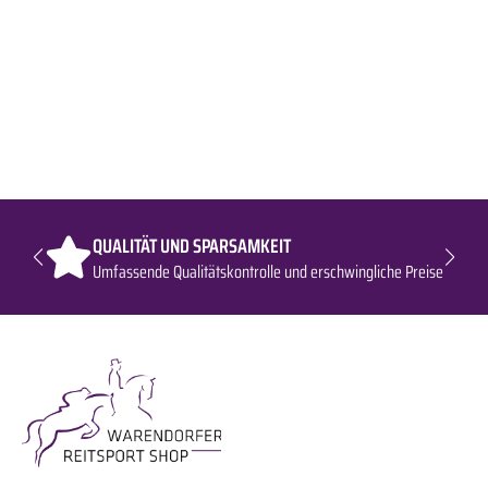
angewendet werden? Anwendung eine halbe Stunde bis zu einer Stunde pro Tag in der erste
Woche und danach schrittweise bis zu vier Stunden am Tag für eine optimale Behandlung.
Kann bis zu zwölf Stunden angewendet werden. Warnung: Anwendung nicht bei offenen
Wunden, während der Trächtigkeit oder auf Stuten mit Fohlen. Vorteile von Infrarot: maximiert
das sportliche Leistungspotential - erhöht die Kraft - verbessert die Durchblutung - verringert
die Muskelspannung - verringert die Milchsäure - erhöht die Wachsamkeit - verbessert den
Flexionsbereich und die Reaktionszeit des Muskels - verringert die Toxinspiegel etc.
Lieferumfang: Premier Equine Therapie-Gamaschen Nano-Tec Infrared Boot Wraps in
ausgewählter Variante.
QUALITÄT UND SPARSAMKEIT
Umfassende Qualitätskontrolle und erschwingliche Preise