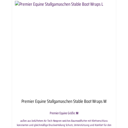
sicherstellen, dass alle Befestigungen geschlossen sind. Maschinenwäsche bei 30 °. Zum
Trocknem aufhängen, fern von Wärmequellen wie z.B. Heizung. Lieferumfang: Premier Equine
Stallgamaschen Magni-Teque Magnetic Boot Wraps in ausgewählter Variante.
Premier Equine Stallgamaschen Stable Boot Wraps M
Premier Equine Größe:
M
außen aus belüftetem Air-Tech-Neopren weiches Baumwollfutter mit Klettverschluss
konstanten und gleichmäßige Druckverteilung Schutz, Unterstützung und Komfort für den