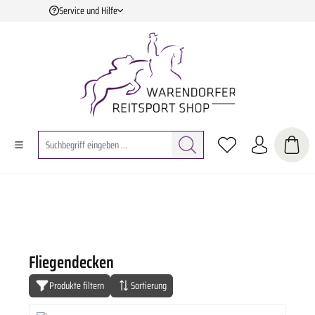
Service und Hilfe
Zum Hauptinhalt springen
Fliegendecken
Produkte filtern
Sortierung