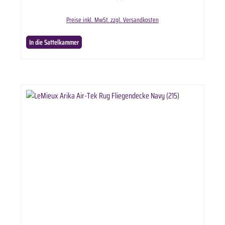
Waschmaschineermöglichen – revolutionär und patentiert! Lieferumfang: Absorbine Leather
Therapy Deckenwaschmittel 473ml in ausgewählter Anzahl.
Preise inkl. MwSt. zzgl. Versandkosten
In die Sattelkammer