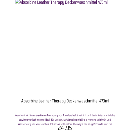
Absorbine Leather Therapy Deckenwaschmittel 473ml
Waschmittel für eine optimale Reinigung von Pferdezubehör reinigt und desinfiziert natürliche
sowie syntetische Stoffe ideal für Decken, Schabracken erhält die Atmungsaktivität und
Wasserfestigkeit von Textilien Inhalt: 473ml Leather Therapy® Laundry Produkte sind die
24
.95
ersten Produkte die Ihnen die Reinigung und Pflege von Leder- und Lammfellartikeln in der