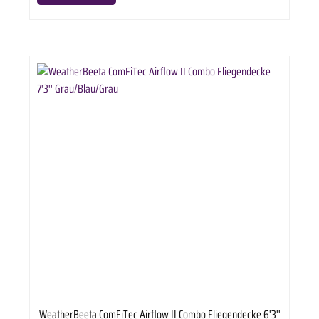
dass eine größere Bewegungsfreiheit möglich ist. Ultimativer Fliegenschutz Intelligentes UV-
Netz in Powerform UV-Schutzgrad von 80% Passt sich der Gewebestruktur an, wenn sie sich
verhakt Selbstaufrichtender 3-Wege-Bauchverschluss Unabhängige untere Schürze Info &
Pflege Wir empfehlen, dieses Produkt nur professionell zu reinigen.
WeatherBeeta ComFiTec Airflow II Combo Fliegendecke 6'3''