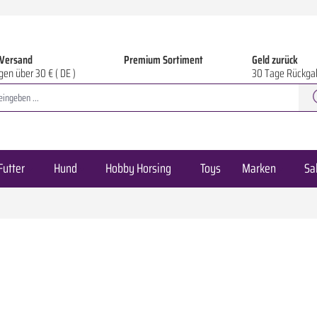
 Versand
Premium Sortiment
Geld zurück
gen über 30 € ( DE )
30 Tage Rückga
Futter
Hund
Hobby Horsing
Toys
Marken
Sa