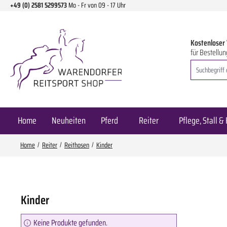
+49 (0) 2581 5299573
Mo - Fr von 09 - 17 Uhr
m Hauptinhalt springen
Zur Suche springen
Zur Hauptnavigation springen
Kostenloser
für Bestellun
Home
Neuheiten
Pferd
Reiter
Pflege, Stall & 
Home
Reiter
Reithosen
Kinder
Kinder
Keine Produkte gefunden.