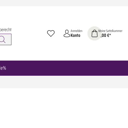
berecht
Anmelden
Meine Sattelkammer
Konto
0,00 €*
le%