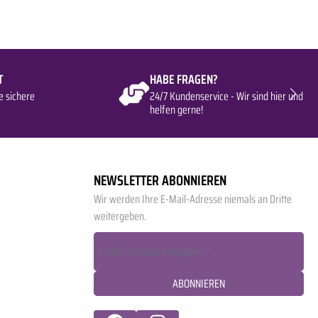
T
HABE FRAGEN?
e sichere
24/7 Kundenservice - Wir sind hier und
helfen gerne!
NEWSLETTER ABONNIEREN
Wir werden Ihre E-Mail-Adresse niemals an Dritte
weitergeben.
ABONNIEREN