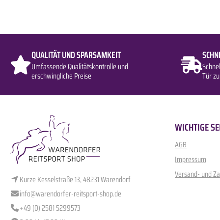
QUALITÄT UND SPARSAMKEIT
SCHN
Umfassende Qualitätskontrolle und
Schne
erschwingliche Preise
Tür zu
WICHTIGE SE
AGB
Impressum
Versand- und Z
Kurze Kesselstraße 13, 48231 Warendorf
info@warendorfer-reitsport-shop.de
+49 (0) 2581 5299573