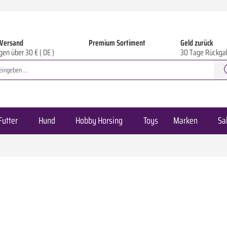
 Versand
Premium Sortiment
Geld zurück
gen über 30 € ( DE )
30 Tage Rückga
Futter
Hund
Hobby Horsing
Toys
Marken
Sa