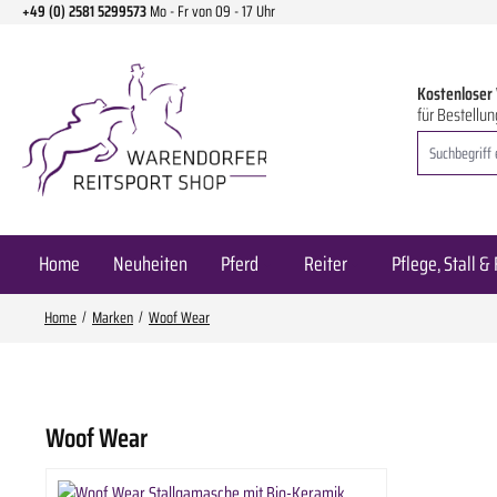
+49 (0) 2581 5299573
Mo - Fr von 09 - 17 Uhr
m Hauptinhalt springen
Zur Suche springen
Zur Hauptnavigation springen
Kostenloser
für Bestellun
Home
Neuheiten
Pferd
Reiter
Pflege, Stall & 
Home
Marken
Woof Wear
Woof Wear