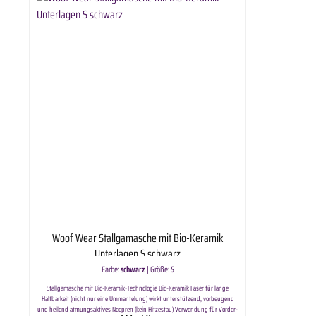
Woof Wear Stallgamasche mit Bio-Keramik
Unterlagen S schwarz
Farbe:
schwarz
|
Größe:
S
Stallgamasche mit Bio-Keramik-Technologie Bio-Keramik Faser für lange
Haltbarkeit (nicht nur eine Ummantelung) wirkt unterstützend, vorbeugend
und heilend atmungsaktives Neopren (kein Hitzestau) Verwendung für Vorder-