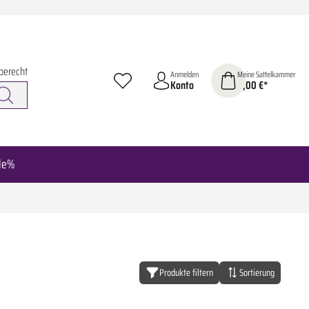
berecht
Anmelden
Meine Sattelkammer
Konto
0,00 €*
le%
Produkte filtern
Sortierung