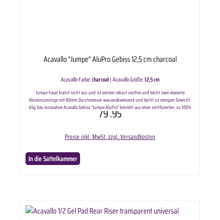
Acavallo "Jumpe" AluPro Gebiss 12,5 cm charcoal
Acavallo Farbe:
charcoal
|
Acavallo Größe:
12,5 cm
Jumpe Faser franst nicht aus und ist extrem robust rostfrei und leicht zwei eloxierte
Aluminiumringe mit 80mm Durchmesser wasserabweisend und leicht zu reinigen Gewicht:
65g Das innovative Acavallo Gebiss "Jumpe AluPro“ besteht aus einer zertifizierten, zu 100%
79
.95
ausfransungshemmenden, verdrehten Faser namens "Jumpe" und ist mit zwei eloxierten
Aluminiumringen ausgestattet. Der Hauptvorteil von „Jumpe“ ist, dass es durch Beißen oder
Kauen des Pferdes nahezu unzerstörbar ist, wodurch es sehr sicher und maulfreundlich ist.
Preise inkl. MwSt. zzgl. Versandkosten
Ideal für Pferde, die extrem empfindlich auf Metall reagieren oder traditionelle starre Gebisse
nicht mögen. Das „Jumpe“ -Bit passt sich perfekt dem Maul jedes Pferdes an, erhöht den
Komfort und minimiert die Reibung im Vergleich zu anderen Alternativen aus Metall oder
In die Sattelkammer
Gummi. Lieferumfang: Acavallo "Jumpe" AluPro Gebiss in ausgewählter Variante.