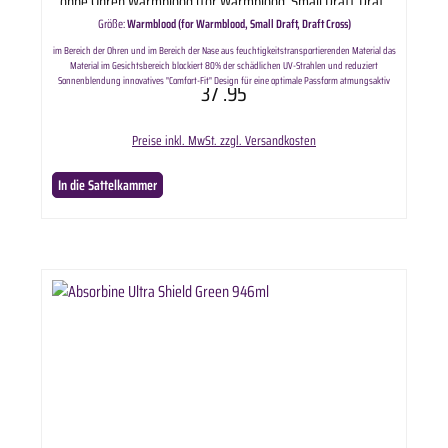
ohne Ohren Warmblood (for Warmblood, Small Draft, Draft
Cross)
Größe:
Warmblood (for Warmblood, Small Draft, Draft Cross)
im Bereich der Ohren und im Bereich der Nase aus feuchtigkeitstransportierenden Material das
Material im Gesichtsbereich blockiert 80% der schädlichen UV-Strahlen und reduziert
Sonnenblendung innovatives "Comfort-Fit" Design für eine optimale Passform atmungsaktiv
37
.95
und feuchtigkeitsabtransportierend besonders leicht (20g) und widerstandsfähig gegen
Flecken, Schlamm, Schmutz und Ablagerungen das Netz ist mit einer Beschichtung versehen
und doppelte Nähte sorgen für verbesserte Haltbarkeit verschiedene Größen verfügbar Der
Preise inkl. MwSt. zzgl. Versandkosten
neue Standard für Schutz und Komfort: Diese Fliegenmaske hält Pferde kühl, trocken und
komfortabel mit High-Tech-Stoffen, die ursprünglich für Sportbekleidung entwickelt wurden.
Für eine optimale Passform ist sie so konzipiert, dass ein zwei-Wege-Stretch-Stretch-Material
In die Sattelkammer
im Ohren- und Nasenbereich, ein verlängerter Stoffbereich hinter den Ohren und ein stabiler,
doppelt verschließbarer, breiterer Klettverschluss für hohem Komfort sorgt. Zum Schutz des
Pferdes vor UV-Strahlung verfügt diese Maske im Gesichtsbereich über ein hochwertiges Netz,
das 80% der UV-Strahlen blockiert und die Augen frei hält. Gerollte Innennähte verhindern
außerdem Reibungen und Irritationen. Hält garantiert für eine Fliegensaison.
Lieferumfang: Absorbine Fliegenmaske Ultra Shield Fly Mask without Ears in ausgewählter
Variante.