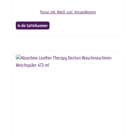
gestepptes Pad für Beinverbände und Hufeinlagen optimale Anwendung findet. BIGELOIL
stoppt verschmierte Hände und lästiges Entfernen von klebrigen Kühlpasten. Gesteppte
Preise inkl. MwSt. zzgl. Versandkosten
Bandagenunterlagen sorgen für kinderleichtes Auftragen und ein perfektes Kühlergebnis
Anwendung:1. Pad für 20 Sekunden einweichen2. Auf Bein oder in Hufsohle anbringen3.
EinbandagierenZum Entfernen einfach das Pad abnehmen und entsorgen. Es bleiben keine
In die Sattelkammer
Rückstände von getrockneter Paste an Bein oder Sohle. Lieferumfang: Absorbine Bigeloil Bein
Pad 8 Stk. in ausgewählter Anzahl.