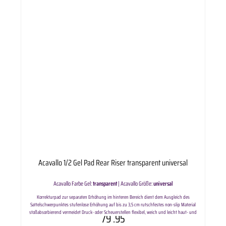
Acavallo 1/2 Gel Pad Rear Riser transparent universal
Acavallo Farbe Gel:
transparent
|
Acavallo Größe:
universal
Korrekturpad zur separaten Erhöhung im hinteren Bereich dient dem Ausgleich des
Sattelschwerpunktes stufenlose Erhöhung auf bis zu 3,5 cm rutschfestes non-slip Material
stoßabsorbierend vermeidet Druck- oder Scheuerstellen flexibel, weich und leicht haut- und
79
.95
fellfreundlich, silikonfrei pflegeleicht und maschinenwaschbar bis 30° Das Acavallo 1/2 Gel Pad