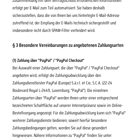
Zusammenhang mit dem Vertragsschluss erforderlichen Informationen
erfolgt per E-Mail zum Teil automatisiert. Sie haben deshalb
sicherzustellen, dass die von Ihnen bei uns hinterlegte E-Mail-Adresse
zutreffend ist, der Empfang der E-Mails technisch sichergestellt und
insbesondere nicht durch SPAM-Filter verhindert wird.
§ 3 Besondere Vereinbarungen zu angebotenen Zahlungsarten
(1)
Zahlung über "PayPal" / "PayPal Checkout"
Bei Auswahl einer Zahlungsart, die über "PayPal" / "PayPal Checkout"
angeboten wird, erfolgt die Zahlungsabwicklung über den
Zahlungsdienstleister PayPal (Europe) S.à.r.l. et Cie, S.C.A. (22-24
Boulevard Royal L-2449, Luxemburg; "PayPal"). Die einzelnen
Zahlungsarten über "PayPal" werden Ihnen unter einer entsprechend
bezeichneten Schaltfläche auf unserer Internetpräsenz sowie im Online-
Bestellvorgang angezeigt. Für die Zahlungsabwicklung kann sich "PayPal"
weiterer Zahlungsdienste bedienen; soweit hierfür besondere
Zahlungsbedingungen gelten, werden Sie auf diese gesondert
hingewiesen. Nähere Informationen zu "PayPal" finden Sie unter