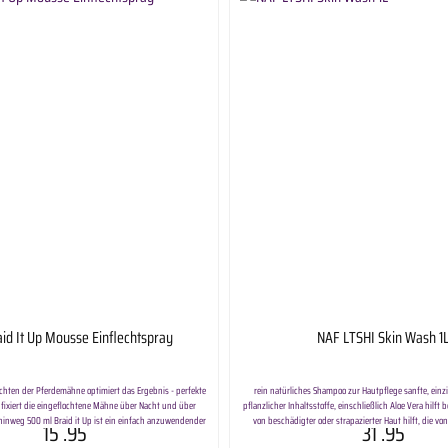
id It Up Mousse Einflechtspray
NAF LTSHI Skin Wash 1
lechten der Pferdemähne optimiert das Ergebnis - perfekte
rein natürliches Shampoo zur Hautpflege sanfte, ein
 fixiert die eingeflochtene Mähne über Nacht und über
pflanzlicher Inhaltsstoffe, einschließlich Aloe Vera hilft
inweg 500 ml Braid it Up ist ein einfach anzuwendender
von beschädigter oder strapazierter Haut hilft, die v
15
.95
31
.95
Einflechten erleichtert und das Ergebnis verbessert. Die
Hautausschlägen oder leichten Reizungen betroffen ist 3