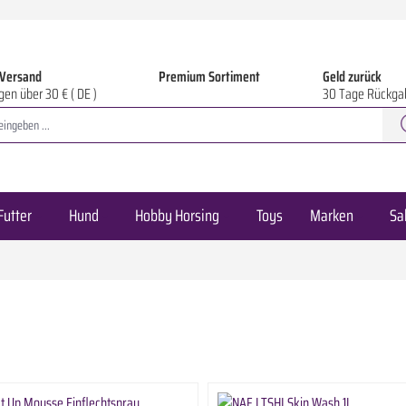
 Versand
Premium Sortiment
Geld zurück
gen über 30 € ( DE )
30 Tage Rückga
Futter
Hund
Hobby Horsing
Toys
Marken
Sa