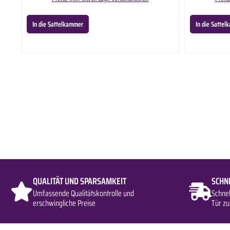
nicht auf verletzte oder gereizte Haut auf.
In die Sattelkammer
In die Satte
QUALITÄT UND SPARSAMKEIT
SCHN
Umfassende Qualitätskontrolle und
Schne
erschwingliche Preise
Tür zu