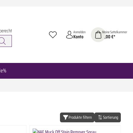
berecht
Anmelden
Meine Sattelkammer
Konto
0,00 €*
le%
Produkte filtern
Sortierung