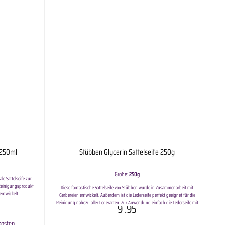
 250ml
Stübben Glycerin Sattelseife 250g
Größe:
250g
e Sattelseife zur
 Reinigungsprodukt
Diese fantastische Sattelseife von Stübben wurde in Zusammenarbeit mit
entwickelt.
Gerbereien entwickelt. Außerdem ist die Lederseife perfekt geeignet für die
Reinigung nahezu aller Lederarten. Zur Anwendung einfach die Lederseife mit
9
.95
einem feuchten Schwamm auf das zu reinigende Leder auftragen.
Anschließend die Lederseife gleichmäßig einmassieren. Nachdem das Leder
kosten