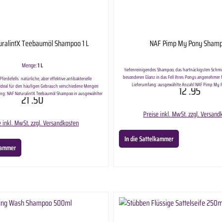
uralintX Teebaumöl Shampoo 1 L
NAF Pimp My Pony Sham
Menge:
1 L
tiefenreinigendes Shampoo, das hartnäckigsten Schmu
besonderen Glanz in das Fell Ihres Ponys angenehmer f
Pferdefells natürliche, aber effektive antibakterielle
Lieferumfang: ausgewählte Anzahl NAF Pimp My 
ideal für den häufigen Gebrauch verschiedene Mengen
12
.95
ang: NAF NaturalintX Teebaumöl Shampoo in ausgewählter
21
.50
Variante.
Preise inkl. MwSt. zzgl. Versand
e inkl. MwSt. zzgl. Versandkosten
In die Sattelkammer
lkammer