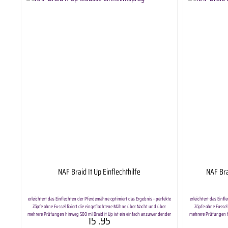
NAF Braid It Up Einflechthilfe
NAF Bra
erleichtert das Einflechten der Pferdemähne optimiert das Ergebnis - perfekte
erleichtert das Einf
Zöpfe ohne Fussel fixiert die eingeflochtene Mähne über Nacht und über
Zöpfe ohne Fussel
mehrere Prüfungen hinweg 500 ml Braid it Up ist ein einfach anzuwendender
mehrere Prüfungen h
15
.95
Spray, welches das Einflechten erleichtert und das Ergebnis verbessert. Die
Spray, welches das 