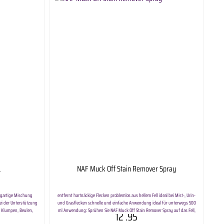
L
NAF Muck Off Stain Remover Spray
zigartige Mischung
entfernt hartnäckige Flecken problemlos aus hellem Fell ideal bei Mist-, Urin-
 bei der Unterstützung
und Grasflecken schnelle und einfache Anwendung ideal für unterwegs 500
on Klumpen, Beulen,
ml Anwendung: Sprühen Sie NAF Muck Off Stain Remover Spray auf das Fell,
12
.95
-in-1-Produkt bietet
vermeiden Sie dabei Konatkt mit Augen und Schleimhäuten. Massieren Sie das