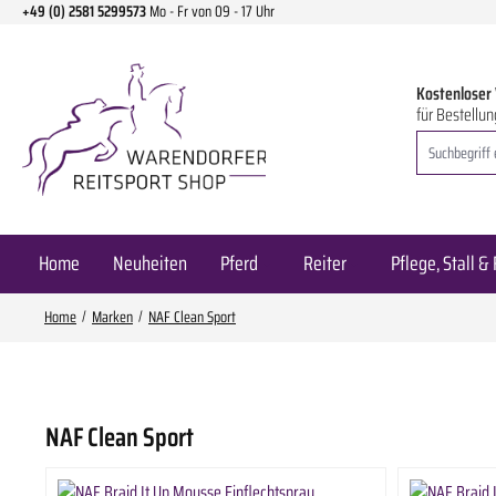
+49 (0) 2581 5299573
Mo - Fr von 09 - 17 Uhr
m Hauptinhalt springen
Zur Suche springen
Zur Hauptnavigation springen
Kostenloser
für Bestellun
Home
Neuheiten
Pferd
Reiter
Pflege, Stall & 
Home
Marken
NAF Clean Sport
NAF Clean Sport