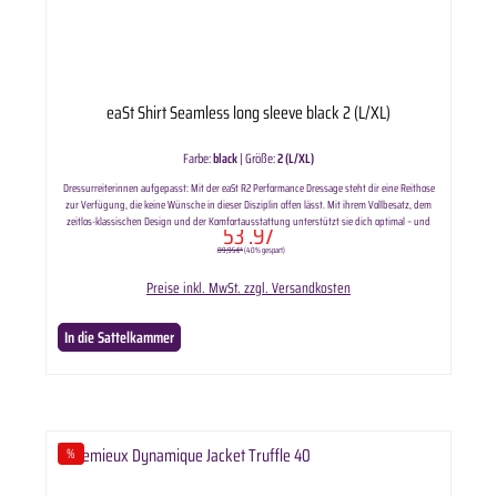
eaSt Shirt Seamless long sleeve black 2 (L/XL)
Farbe:
black
|
Größe:
2 (L/XL)
Dressurreiterinnen aufgepasst: Mit der eaSt R2 Performance Dressage steht dir eine Reithose
zur Verfügung, die keine Wünsche in dieser Disziplin offen lässt. Mit ihrem Vollbesatz, dem
zeitlos-klassischen Design und der Komfortausstattung unterstützt sie dich optimal – und
53
.97
lässt sich perfekt kombinieren.
89,95 €*
(40% gespart)
Preise inkl. MwSt. zzgl. Versandkosten
In die Sattelkammer
%
Rabatt