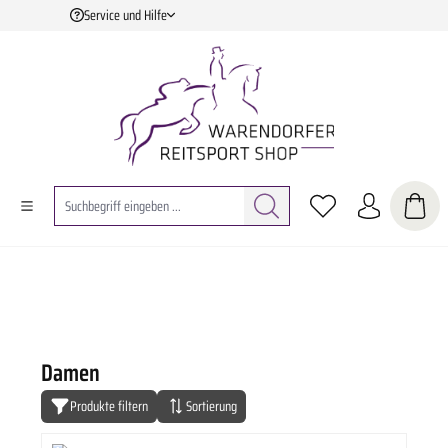
Service und Hilfe
Zum Hauptinhalt springen
Damen
Produkte filtern
Sortierung