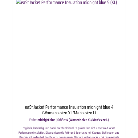
eaSt Jacket Performance Insulation midnight blue 4
(Women's size XL/Men's size L)
Farbe:
midnight blue
|
Größe:
4 (Women's size XL/Men's size L)
Stylisch, kuschelig und dabei hochfunktional: So präsentiert sich unser eaSt Jacket
Performance Insulation. Diese universelle Reit- und Sportjacke mit Kapuze, Stehkragen und
Daumenschlaufen hat das Zeug zu deiner neuen Winter-Lieblingsjacke – hol dir maximale