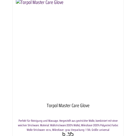
Torpol Master Care Glove
Perfekt für Reinigung und Massage. Hergestellt aus gestrickter Wolle, kombiniert mit einer
weichen Strickware. Material: Wollstrickware (100% Wolle), Mikrofaser (100% Polyester) Farbe:
Wolle-Strickware- ecru, Mikrofaser- grau Verpackung: 1 Stk. Größe: universal
6
.95