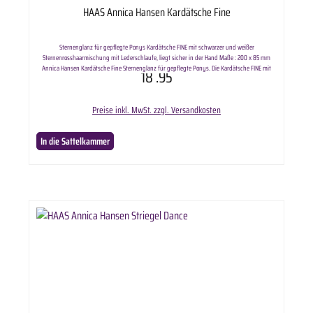
HAAS Annica Hansen Kardätsche Fine
Sternenglanz für gepflegte Ponys Kardätsche FINE mit schwarzer und weißer
Sternenrosshaarmischung mit Lederschlaufe, liegt sicher in der Hand Maße : 200 x 85 mm
Annica Hansen Kardätsche Fine Sternenglanz für gepflegte Ponys. Die Kardätsche FINE mit
18
.95
schwarzer und weißer Sternenrosshaarmischung pflegt das Fell und entfernt Schmutz
mühelos. Lieferumfang: HAAS Annica Hansen Kardätsche Fine in ausgewählter Variante.
Preise inkl. MwSt. zzgl. Versandkosten
In die Sattelkammer