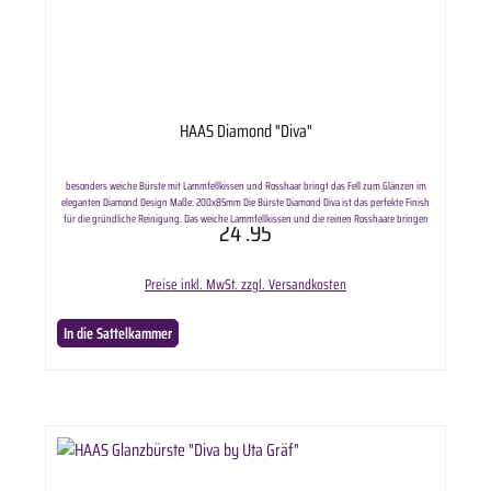
HAAS Diamond "Diva"
besonders weiche Bürste mit Lammfellkissen und Rosshaar bringt das Fell zum Glänzen im
eleganten Diamond Design Maße: 200x85mm Die Bürste Diamond Diva ist das perfekte Finish
für die gründliche Reinigung. Das weiche Lammfellkissen und die reinen Rosshaare bringen
24
.95
strahlenden Glanz in das Fell. Lieferumfang: HAAS Glanzbürste " Diamond Diva" in
ausgewählter Anzahl.
Preise inkl. MwSt. zzgl. Versandkosten
In die Sattelkammer