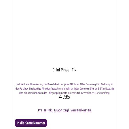
Effol Pinsel-Fix
praktische Aufbewahrung für Pinsel direkt an jeder Effol und Effax Dose sorgt für Ordnung in
der Putzbox Einzigartige Pinselaufbewahrung direkt an jeder Dose von Effol und Effax Dose. So
wird ein Verschmutzen des Pflegeequipments in der Putzbox verhindert. Lieferumfang:
4
.95
ausgewählte Anzahl Effol Pinsel FIX.
Preise inkl. MwSt. zzgl. Versandkosten
In die Sattelkammer