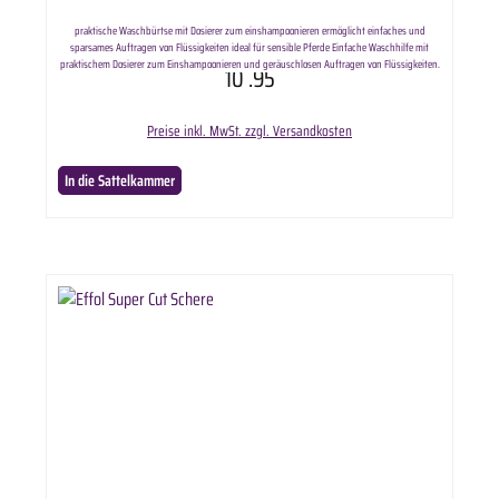
praktische Waschbürtse mit Dosierer zum einshampoonieren ermöglicht einfaches und
sparsames Auftragen von Flüssigkeiten ideal für sensible Pferde Einfache Waschhilfe mit
praktischem Dosierer zum Einshampoonieren und geräuschlosen Auftragen von Flüssigkeiten.
10
.95
Kein Herunterlaufen der Flüssigkeit am Arm. Ideal zur Reinigung von Mähne bis Huf, andere
Pflegeprodukte können ebenfalls aufgetragen werden. Lieferumfang: ausgewählte Anzahl Effol
Shampoonierbürste.
Preise inkl. MwSt. zzgl. Versandkosten
In die Sattelkammer