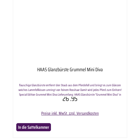
HAAS Glanzbürste Grummel Mini Diva
flauschige Glanzbürste entfernt den Staub aus dem Pferdefell und bringt es zum Glänzen
weiches Lammfellkissen umringt von feinem Rosshaar Damit wird jedes Pferd zum Einhorn!
Special Edition Grummel Mini Diva Lieferumfang: HAAS Glanzbürste "Grummel Mini Diva" in
26
.95
ausgewählter Anzahl.
Preise inkl. MwSt. zzgl. Versandkosten
In die Sattelkammer