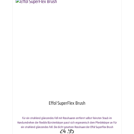
Effol SuperFlex Brush
Für ein strahlend glänzendes Fell mit Rosshaaren entfernt selbst feinsten Staub im
Handumdrehen der flexible Bürstenkörper passt sich ergonomisch dem Pferdekörper an Für
ein strahlend glänzendes Fell. Die dicht gesetzen Rosshaare der Effol SuperFlex Brush
24
.95
entfernen Schmutz, lose Haare und selbst feinsten Staub im Handumdrehen. Der flexible