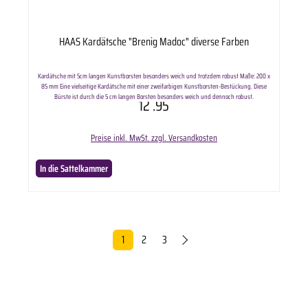
HAAS Kardätsche "Brenig Madoc" diverse Farben
Kardätsche mit 5cm langen Kunstborsten besonders weich und trotzdem robust Maße: 200 x
85 mm Eine vielseitige Kardätsche mit einer zweifarbigen Kunstborsten-Bestückung. Diese
Bürste ist durch die 5 cm langen Borsten besonders weich und dennoch robust.
12
.95
Lieferumfang: HAAS Kardätsche "Brenig Madoc" in ausgewählter Anzahl.
Preise inkl. MwSt. zzgl. Versandkosten
In die Sattelkammer
1
2
3
Seite
Seite
Seite