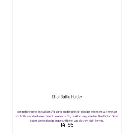
Effol Bottle Holder
Der perfekte Helfer im Stall Der Effol Bottle-Holder befestigt Flaschen mit einem Durchmesser
von 6-10 cm und mit einem Gewicht von bis zu 2 kg direkt an magnetischen Oberflächen. Somit
haben Sie Ihre Flasche immer Griffbereit und Sie steht nicht im Weg.
14
.95