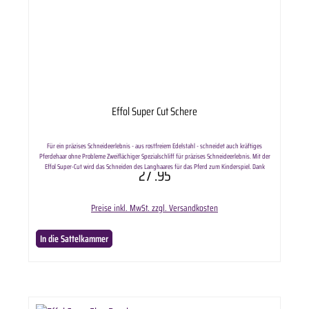
Effol Super Cut Schere
Für ein präzises Schneideerlebnis - aus rostfreiem Edelstahl - schneidet auch kräftiges
Pferdehaar ohne Probleme Zweiflächiger Spezialschliff für präzises Schneideerlebnis. Mit der
Effol Super-Cut wird das Schneiden des Langhaares für das Pferd zum Kinderspiel. Dank
27
.95
rostfreiem Edelstahl ist sie auch für anspruchsvolle Einsätze bei kräftigem und robustem
Pferdehaar jederzeit präzise in der Anwendung. Lieferumfang: Effol Super Cut Schere in
ausgewählter Anzahl.
Preise inkl. MwSt. zzgl. Versandkosten
In die Sattelkammer