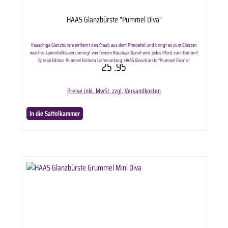
HAAS Glanzbürste "Pummel Diva"
flauschige Glanzbürste entfernt den Staub aus dem Pferdefell und bringt es zum Glänzen
weiches Lammfellkissen umringt von feinem Rosshaar Damit wird jedes Pferd zum Einhorn!
Special Edition Pummel Einhorn Lieferumfang: HAAS Glanzbürste "Pummel Diva" in
25
.95
ausgewählter Anzahl.
Preise inkl. MwSt. zzgl. Versandkosten
In die Sattelkammer