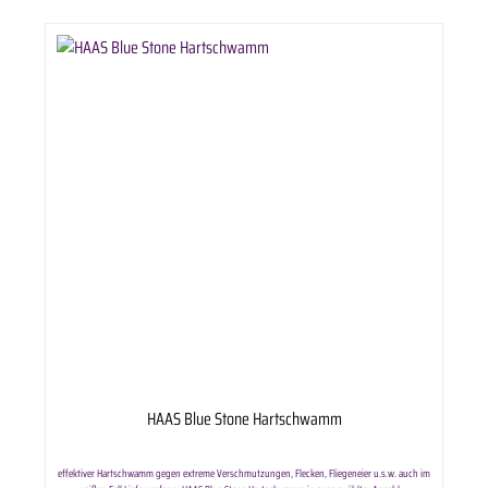
HAAS Blue Stone Hartschwamm
effektiver Hartschwamm gegen extreme Verschmutzungen, Flecken, Fliegeneier u.s.w. auch im