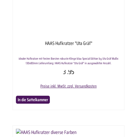
HAAS Hufkratzer "Uta Gräf"
idealer Hufkratzer mit festen Borsten robuste Klinge blau Special Edition by Uta Gräf Maße:
130x80mm Lieferumfang: HAAS Hufkratzer "Uta Gräf" in ausgewählter Anzahl.
3
.95
Preise inkl. MwSt. zzgl. Versandkosten
In die Sattelkammer