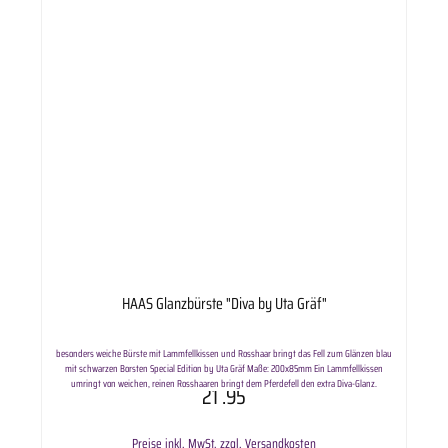
HAAS Glanzbürste "Diva by Uta Gräf"
besonders weiche Bürste mit Lammfellkissen und Rosshaar bringt das Fell zum Glänzen blau
mit schwarzen Borsten Special Edition by Uta Gräf Maße: 200x85mm Ein Lammfellkissen
umringt von weichen, reinen Rosshaaren bringt dem Pferdefell den extra Diva-Glanz.
21
.95
Lieferumfang: HAAS Glanzbürste "Diva by Uta Gräf" in ausgewählter Variante.
Preise inkl. MwSt. zzgl. Versandkosten