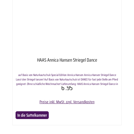
HAAS Annica Hansen Striegel Dance
auf Basis von Naturkautschuk Special Edition Annica Hansen Annica Hansen Striegel Dance
Lasst den Striegel tanzen! Auf Basis von Naturkautschuk ist DANCE für fast jede Stelle am Pferd
geeignet. Ohne schädliche Weichmacher! Lieferumfang: HAAS Annica Hansen Striegel Dance in
6
.95
ausgewählter Anzahl.
Preise inkl. MwSt. zzgl. Versandkosten
In die Sattelkammer