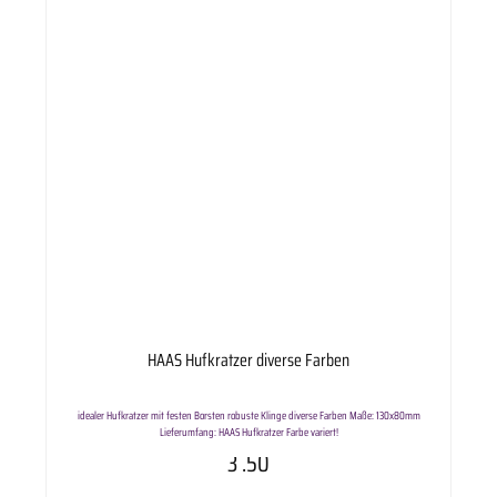
HAAS Hufkratzer diverse Farben
idealer Hufkratzer mit festen Borsten robuste Klinge diverse Farben Maße: 130x80mm
Lieferumfang: HAAS Hufkratzer Farbe variert!
3
.50