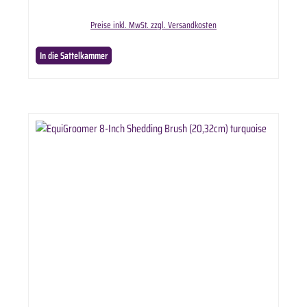
Bürstenkörper passt sich ergonomisch dem Pferd an. Lieferumfang: Effol SuperFlex-Brush in
ausgewählter Anzahl.
Preise inkl. MwSt. zzgl. Versandkosten
In die Sattelkammer