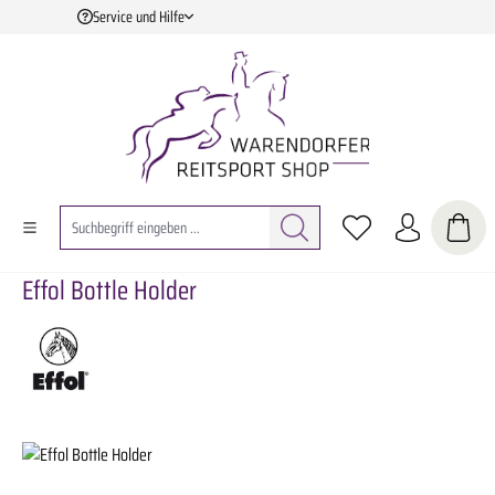
Service und Hilfe
Zum Hauptinhalt springen
Effol Bottle Holder
Bildergalerie überspringen