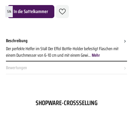
Produkt Anzahl: Gib den gewünschten Wert ein oder benutze die Schaltflächen um die A
In die Sattelkammer
Stk
Beschreibung
Der perfekte Helfer im Stall Der Effol Bottle-Holder befestigt Flaschen mit
einem Durchmesser von 6-10 cm und mit einem Gewi…
Mehr
Bewertungen
SHOPWARE-CROSSSELLING