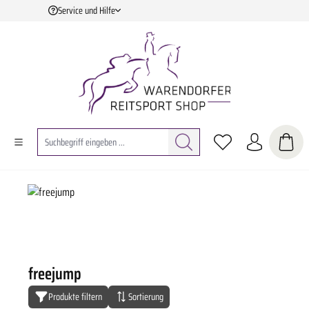
Service und Hilfe
Zum Hauptinhalt springen
freejump
Produkte filtern
Sortierung