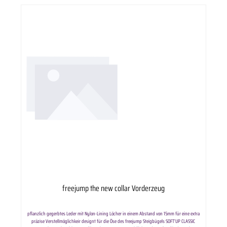
freejump the new collar Vorderzeug
pflanzlich gegerbtes Leder mit Nylon-Lining Löcher in einem Abstand von 15mm für eine extra
präzise Verstellmöglichkeir designt für die Öse des freejump Steigbügels SOFT’UP CLASSIC