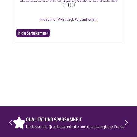
extra weit von oben bis unten für mehr Anpassung, Stabilität und Komfort für den Reiter
0
.00
verschiedene Farben und Größen verfügbar Lieferumfang: freejump Classic Wide
Steigbügelriemen in ausgewählter Variante ohne weiteres Zubehör.
Preise inkl. MwSt. zzgl. Versandkosten
In die Sattelkammer
QUALITÄT UND SPARSAMKEIT
Umfassende Qualitätskontrolle und erschwingliche Preise