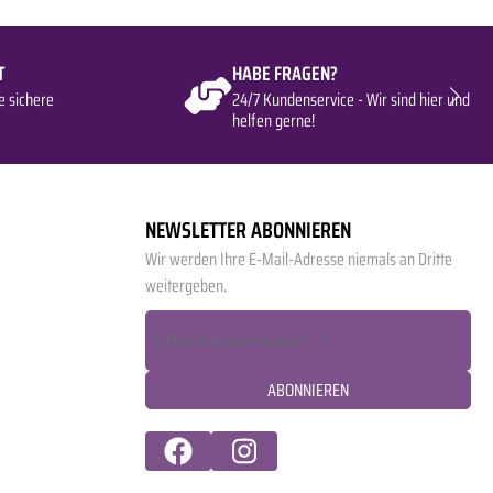
T
HABE FRAGEN?
e sichere
24/7 Kundenservice - Wir sind hier und
helfen gerne!
NEWSLETTER ABONNIEREN
Wir werden Ihre E-Mail-Adresse niemals an Dritte
weitergeben.
ABONNIEREN