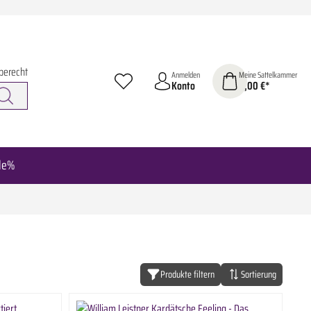
berecht
Anmelden
Meine Sattelkammer
Konto
0,00 €*
le%
Produkte filtern
Sortierung