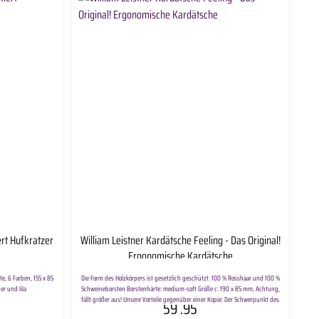
ert Hufkratzer
William Leistner Kardätsche Feeling - Das Original!
Ergonomische Kardätsche
e, 6 Farben, 155 x 85
Die Form des Holzkörpers ist gesetzlich geschützt. 100 % Rosshaar und 100 %
er und lila
Schweineborsten Borstenhärte: medium-soft Größe c: 190 x 85 mm, Achtung,
fällt größer aus! Unsere Vorteile gegenüber einer Kopie: Der Schwerpunkt des
59
.95
anatomisch geformten Holzrückens aus Buchenholz liegt in der Bürstenmitte.