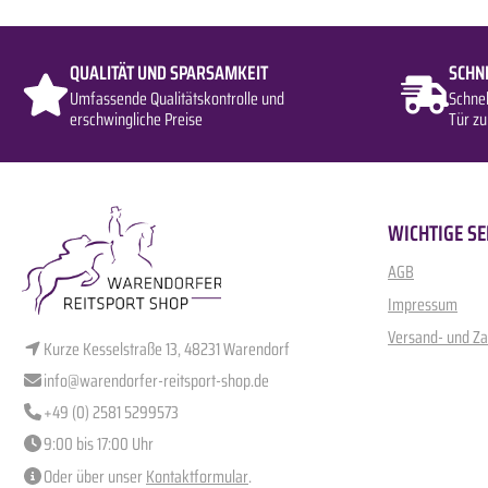
QUALITÄT UND SPARSAMKEIT
SCHN
Umfassende Qualitätskontrolle und
Schne
erschwingliche Preise
Tür zu
WICHTIGE SE
AGB
Impressum
Versand- und Z
Kurze Kesselstraße 13, 48231 Warendorf
info@warendorfer-reitsport-shop.de
+49 (0) 2581 5299573
9:00 bis 17:00 Uhr
Oder über unser
Kontaktformular
.