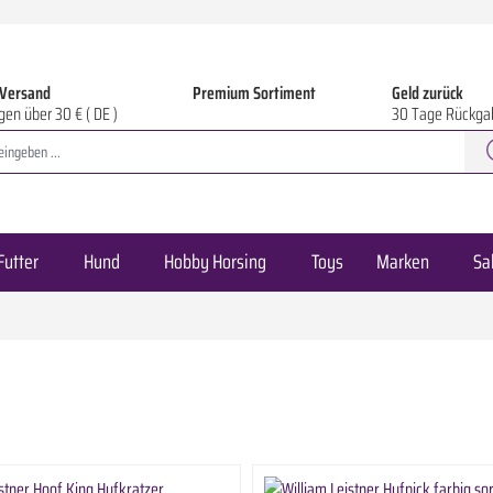
 Versand
Premium Sortiment
Geld zurück
gen über 30 € ( DE )
30 Tage Rückga
Futter
Hund
Hobby Horsing
Toys
Marken
Sa