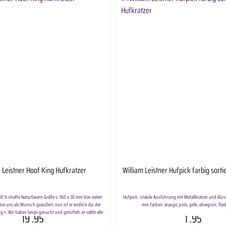
 Leistner Hoof King Hufkratzer
William Leistner Hufpick farbig sorti
0 % straffe Naturfasern Größe s: 160 x 30 mm Von vielen
Hufpick , stabile Ausführung mit Metallkratzer und Bürst
bei uns als Wunsch geäußert, nun ist er endlich da: der
mm Farben: orange, pink, gelb, olivegrün, flied
g «. Wir haben lange gesucht und getüftelt, er sollte alle
19
.95
1
.95
 Haken darf sich nicht verbiegen, ist von Huf experten in