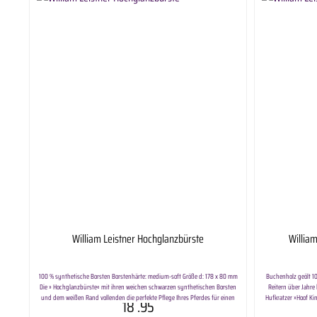
William Leistner Hochglanzbürste
William
100 % synthetische Borsten Borstenhärte: medium-soft Größe d: 178 x 80 mm
Buchenholz geölt 10
Die » Hochglanzbürste« mit ihren weichen schwarzen synthetischen Borsten
Reitern über Jahre 
und dem weißen Rand vollenden die perfekte Pflege Ihres Pferdes für einen
Hufkratzer »Hoof Kin
18
.95
seidigen Glanz. Die Borsten haben eine Länge von 22 mm. Die »
Vorteile haben: Der