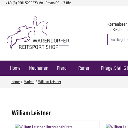
+49 (0) 2581 5299573
Mo - Fr von 09 - 17 Uhr
m Hauptinhalt springen
Zur Suche springen
Zur Hauptnavigation springen
Kostenloser
für Bestellun
Home
Neuheiten
Pferd
Reiter
Pflege, Stall & 
Home
Marken
William Leistner
William Leistner