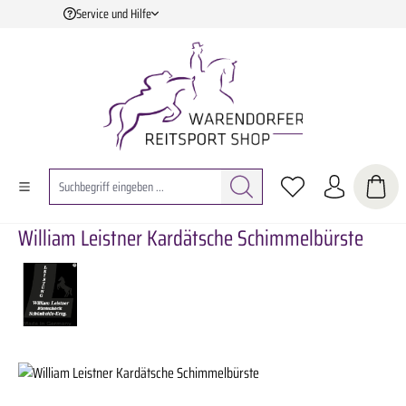
Service und Hilfe
Zum Hauptinhalt springen
William Leistner Kardätsche Schimmelbürste
Bildergalerie überspringen