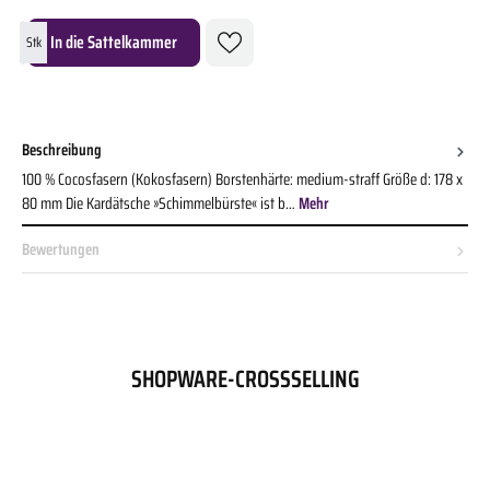
Produkt Anzahl: Gib den gewünschten Wert ein oder benutze die Schaltflächen um die A
In die Sattelkammer
Stk
Beschreibung
100 % Cocosfasern (Kokosfasern) Borstenhärte: medium-straff Größe d: 178 x
80 mm Die Kardätsche »Schimmelbürste« ist b…
Mehr
Bewertungen
SHOPWARE-CROSSSELLING