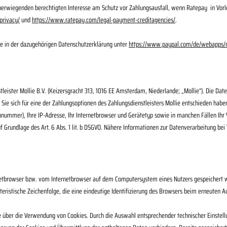
m überwiegenden berechtigten Interesse am Schutz vor Zahlungsausfall, wenn Ratepay in Vo
privacy/
und
https://www.ratepay.com/legal-payment-creditagencies/
.
e in der dazugehörigen Datenschutzerklärung unter
https://www.paypal.com/de/webapps/m
eister Mollie B.V. (Keizersgracht 313, 1016 EE Amsterdam, Niederlande; „Mollie“). Die D
ie sich für eine der Zahlungsoptionen des Zahlungsdienstleisters Mollie entschieden habe
ummer), Ihre IP-Adresse, Ihr Internetbrowser und Gerätetyp sowie in manchen Fällen Ihr 
uf Grundlage des Art. 6 Abs. 1 lit. b DSGVO. Nähere Informationen zur Datenverarbeitung be
netbrowser bzw. vom Internetbrowser auf dem Computersystem eines Nutzers gespeichert we
eristische Zeichenfolge, die eine eindeutige Identifizierung des Browsers beim erneuten A
le über die Verwendung von Cookies. Durch die Auswahl entsprechender technischer Einstel