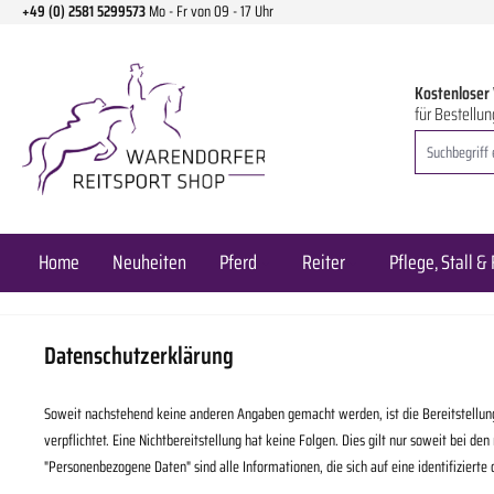
+49 (0) 2581 5299573
Mo - Fr von 09 - 17 Uhr
m Hauptinhalt springen
Zur Suche springen
Zur Hauptnavigation springen
Kostenloser
für Bestellun
Home
Neuheiten
Pferd
Reiter
Pflege, Stall & 
Datenschutzerklärung
Soweit nachstehend keine anderen Angaben gemacht werden, ist die Bereitstellung I
verpflichtet. Eine Nichtbereitstellung hat keine Folgen. Dies gilt nur soweit bei
"Personenbezogene Daten" sind alle Informationen, die sich auf eine identifizierte 