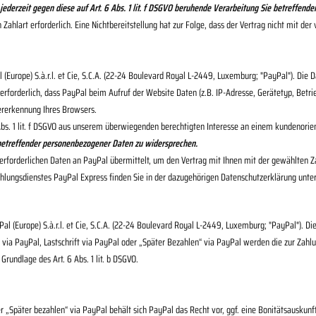
 jederzeit gegen diese auf Art. 6 Abs. 1 lit. f DSGVO beruhende Verarbeitung Sie betreffe
 Zahlart erforderlich. Eine Nichtbereitstellung hat zur Folge, dass der Vertrag nicht mit d
Europe) S.à.r.l. et Cie, S.C.A. (22-24 Boulevard Royal L-2449, Luxemburg; "PayPal"). Die
erforderlich, dass PayPal beim Aufruf der Website Daten (z.B. IP-Adresse, Gerätetyp, Betri
ererkennung Ihres Browsers.
 Abs. 1 lit. f DSGVO aus unserem überwiegenden berechtigten Interesse an einem kundenori
e betreffender personenbezogener Daten zu widersprechen.
orderlichen Daten an PayPal übermittelt, um den Vertrag mit Ihnen mit der gewählten Zahl
ahlungsdienstes PayPal Express finden Sie in der dazugehörigen Datenschutzerklärung unte
 (Europe) S.à.r.l. et Cie, S.C.A. (22-24 Boulevard Royal L-2449, Luxemburg; "PayPal"). D
via PayPal, Lastschrift via PayPal oder „Später Bezahlen“ via PayPal werden die zur Zahl
Grundlage des Art. 6 Abs. 1 lit. b DSGVO.
er „Später bezahlen“ via PayPal behält sich PayPal das Recht vor, ggf. eine Bonitätsauskun