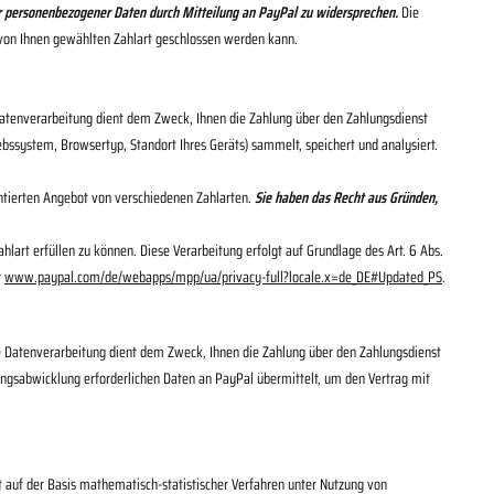
nder personenbezogener Daten durch Mitteilung an PayPal zu widersprechen.
Die
er von Ihnen gewählten Zahlart geschlossen werden kann.
 Datenverarbeitung dient dem Zweck, Ihnen die Zahlung über den Zahlungsdienst
ebssystem, Browsertyp, Standort Ihres Geräts) sammelt, speichert und analysiert.
entierten Angebot von verschiedenen Zahlarten.
Sie haben das Recht aus Gründen,
art erfüllen zu können. Diese Verarbeitung erfolgt auf Grundlage des Art. 6 Abs.
r
www.paypal.com/de/webapps/mpp/ua/privacy-full?locale.x=de_DE#Updated_PS
.
ie Datenverarbeitung dient dem Zweck, Ihnen die Zahlung über den Zahlungsdienst
ungsabwicklung erforderlichen Daten an PayPal übermittelt, um den Vertrag mit
ft auf der Basis mathematisch-statistischer Verfahren unter Nutzung von