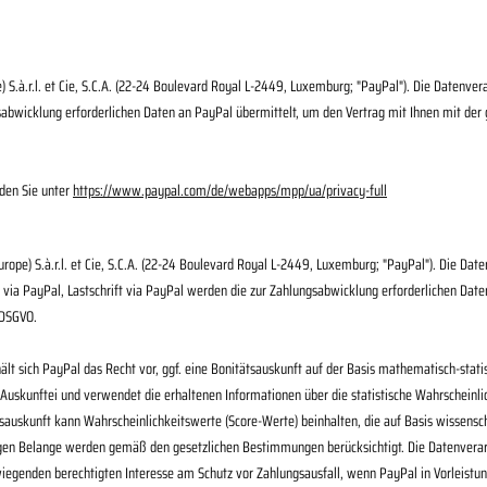
S.à.r.l. et Cie, S.C.A. (22-24 Boulevard Royal L-2449, Luxemburg; "PayPal"). Die Datenve
bwicklung erforderlichen Daten an PayPal übermittelt, um den Vertrag mit Ihnen mit der g
nden Sie unter
https://www.paypal.com/de/webapps/mpp/ua/privacy-full
ope) S.à.r.l. et Cie, S.C.A. (22-24 Boulevard Royal L-2449, Luxemburg; "PayPal"). Die Da
via PayPal, Lastschrift via PayPal werden die zur Zahlungsabwicklung erforderlichen Date
b DSGVO.
hält sich PayPal das Recht vor, ggf. eine Bonitätsauskunft auf der Basis mathematisch-stat
Auskunftei und verwendet die erhaltenen Informationen über die statistische Wahrscheinli
sauskunft kann Wahrscheinlichkeitswerte (Score-Werte) beinhalten, die auf Basis wissensc
igen Belange werden gemäß den gesetzlichen Bestimmungen berücksichtigt. Die Datenverar
rwiegenden berechtigten Interesse am Schutz vor Zahlungsausfall, wenn PayPal in Vorleistu