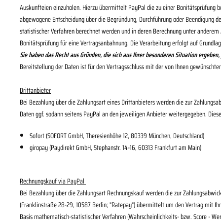
Auskunfteien einzuholen. Hierzu übermittelt PayPal die zu einer Bonitätsprüfung 
abgewogene Entscheidung über die Begründung, Durchführung oder Beendigung des V
statistischer Verfahren berechnet werden und in deren Berechnung unter anderem
Bonitätsprüfung für eine Vertragsanbahnung. Die Verarbeitung erfolgt auf Grundlag
Sie haben das Recht aus Gründen, die sich aus Ihrer besonderen Situation ergeben,
Bereitstellung der Daten ist für den Vertragsschluss mit der von Ihnen gewünschten
Drittanbieter
Bei Bezahlung über die Zahlungsart eines Drittanbieters werden die zur Zahlungsab
Daten ggf. sodann seitens PayPal an den jeweiligen Anbieter weitergegeben. Diese V
Sofort (SOFORT GmbH, Theresienhöhe 12, 80339 München, Deutschland)
giropay (Paydirekt GmbH, Stephanstr. 14-16, 60313 Frankfurt am Main)
Rechnungskauf via PayPal
Bei Bezahlung über die Zahlungsart Rechnungskauf werden die zur Zahlungsabwick
(Franklinstraße 28-29, 10587 Berlin; "Ratepay") übermittelt um den Vertrag mit Ihn
Basis mathematisch-statistischer Verfahren (Wahrscheinlichkeits- bzw. Score - We