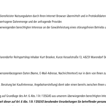
.
enstleister Nutzungsdaten durch Ihren Internet Browser übermittelt und in Protokolldaten (
übertragene Datenmenge und der anfragende Provider.
m überwiegenden berechtigten Interesse an der Gewährleistung eines störungsfreien Betrieb
arendorfer Reitsportshop Inhaber Kurt Broeker,
Kurze Kesselstraße 13,
48231
Warendorf
D
re personenbezogenen Daten (Name, E-Mail-Adresse, Nachrichtentext) nur in dem von Ihnen z
atung bei Kaufinteresse, Angebotserstellung) dient oder einen bereits zwischen Ihnen und
 auf Grundlage des Art. 6 Abs. 1 lit. f DSGVO aus unserem überwiegenden berechtigten In
zeit dieser auf Art. 6 Abs. 1 lit. f DSGVO beruhenden Verarbeitungen Sie betreffender pers