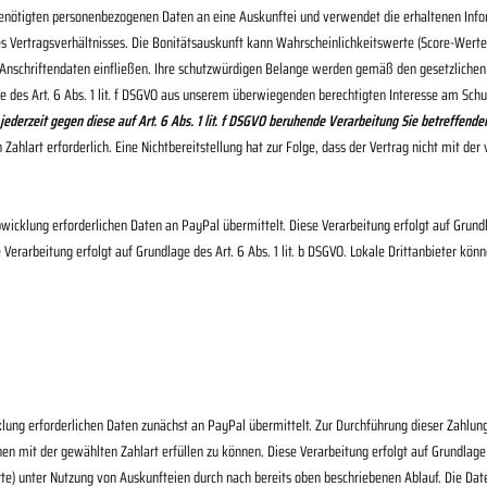
benötigten personenbezogenen Daten an eine Auskunftei und verwendet die erhaltenen Inform
ertragsverhältnisses. Die Bonitätsauskunft kann Wahrscheinlichkeitswerte (Score-Werte)
 Anschriftendaten einfließen. Ihre schutzwürdigen Belange werden gemäß den gesetzliche
e des Art. 6 Abs. 1 lit. f DSGVO aus unserem überwiegenden berechtigten Interesse am Schu
 jederzeit gegen diese auf Art. 6 Abs. 1 lit. f DSGVO beruhende Verarbeitung Sie betreffe
 Zahlart erforderlich. Eine Nichtbereitstellung hat zur Folge, dass der Vertrag nicht mit d
wicklung erforderlichen Daten an PayPal übermittelt. Diese Verarbeitung erfolgt auf Grundla
erarbeitung erfolgt auf Grundlage des Art. 6 Abs. 1 lit. b DSGVO. Lokale Drittanbieter könn
lung erforderlichen Daten zunächst an PayPal übermittelt. Zur Durchführung dieser Zahlu
en mit der gewählten Zahlart erfüllen zu können. Diese Verarbeitung erfolgt auf Grundlage d
rte) unter Nutzung von Auskunfteien durch nach bereits oben beschriebenen Ablauf. Die D