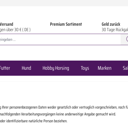
 Versand
Premium Sortiment
Geld zurück
gen über 30 € ( DE )
30 Tage Rückga
Futter
Hund
Hobby Horsing
Toys
Marken
Sa
hrer personenbezogenen Daten weder gesetzlich oder vertraglich vorgeschrieben, noch für e
 den nachfolgenden Verarbeitungsvorgängen keine anderweitige Angabe gemacht wird.
oder identifizierbare natürliche Person beziehen.