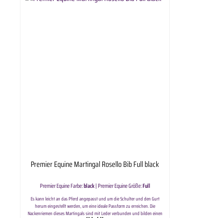
Premier Equine Martingal Rosello Bib Full black
Premier Equine Farbe:
black
|
Premier Equine Größe:
Full
Es kann leicht an das Pferd angepasst und um die Schulter und den Gurt
herum eingestellt werden, um eine ideale Passform zu erreichen. Die
Nackenriemen dieses Martingals sind mit Leder verbunden und bilden einen