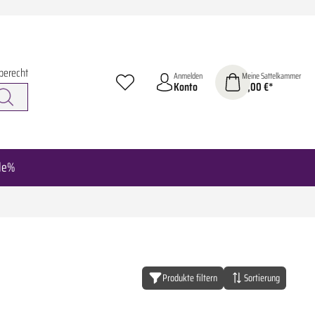
berecht
Anmelden
Meine Sattelkammer
Konto
0,00 €*
le%
Produkte filtern
Sortierung