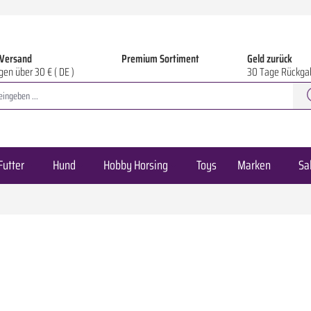
 Versand
Premium Sortiment
Geld zurück
gen über 30 € ( DE )
30 Tage Rückga
Futter
Hund
Hobby Horsing
Toys
Marken
Sa