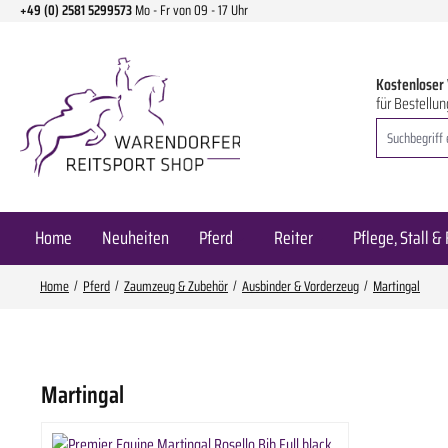
+49 (0) 2581 5299573
Mo - Fr von 09 - 17 Uhr
m Hauptinhalt springen
Zur Suche springen
Zur Hauptnavigation springen
Kostenloser
für Bestellun
Home
Neuheiten
Pferd
Reiter
Pflege, Stall & 
Home
Pferd
Zaumzeug & Zubehör
Ausbinder & Vorderzeug
Martingal
Martingal