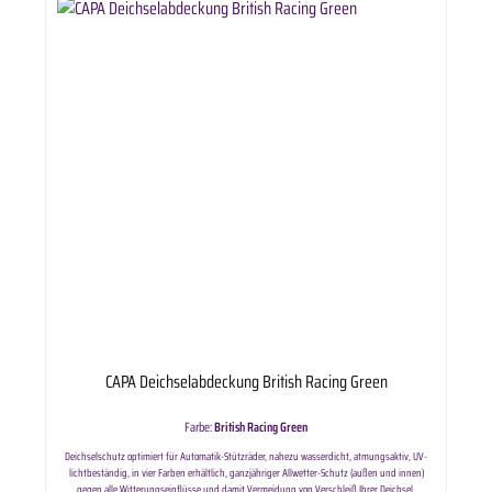
CAPA Deichselabdeckung British Racing Green
Farbe:
British Racing Green
Deichselschutz optimiert für Automatik-Stützräder, nahezu wasserdicht, atmungsaktiv, UV-
lichtbeständig, in vier Farben erhältlich, ganzjähriger Allwetter-Schutz (außen und innen)
gegen alle Witterungseinflüsse und damit Vermeidung von Verschleiß Ihrer Deichsel,