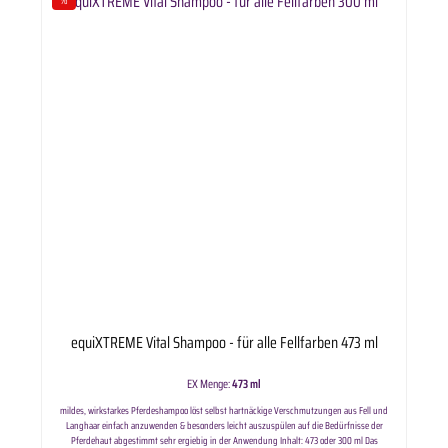
Rabatt
equiXTREME Vital Shampoo - für alle Fellfarben 473 ml
EX Menge:
473 ml
mildes, wirkstarkes Pferdeshampoo löst selbst hartnäckige Verschmutzungen aus Fell und
Langhaar einfach anzuwenden & besonders leicht auszuspülen auf die Bedürfnisse der
Pferdehaut abgestimmt sehr ergiebig in der Anwendung Inhalt: 473 oder 300 ml Das