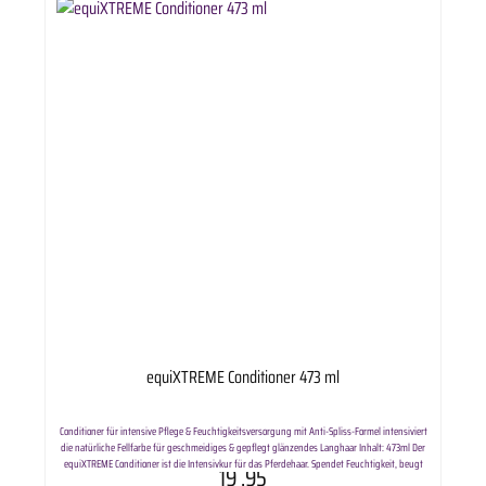
equiXTREME Conditioner 473 ml
Conditioner für intensive Pflege & Feuchtigkeitsversorgung mit Anti-Spliss-Formel intensiviert
die natürliche Fellfarbe für geschmeidiges & gepflegt glänzendes Langhaar Inhalt: 473ml Der
equiXTREME Conditioner ist die Intensivkur für das Pferdehaar. Spendet Feuchtigkeit, beugt
19
.95
Spliss vor und macht das Langhaar nach dem Waschen leicht kämmbar. Wirkt vorbeugend