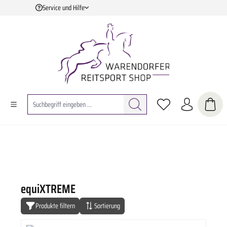
Service und Hilfe
Zum Hauptinhalt springen
equiXTREME
Produkte filtern
Sortierung