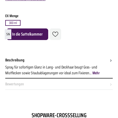
auswählen
EX Menge
300 ml
Produkt Anzahl: Gib den gewünschten Wert ein oder benutze die Schaltflächen um die A
In die Sattelkammer
Stk
Beschreibung
Spray für sofortigen Glanz in Lang- und Deckhaar beugt Gras- und
Mistflecken sowie Staubablagerungen vor ideal zum Fixieren…
Mehr
Bewertungen
SHOPWARE-CROSSSELLING