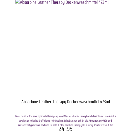
Absorbine Leather Therapy Deckenwaschmittel 473ml
Waschmittel für eine optimale Reinigung von Pferdezubehör reinigt und desinfiziert natürliche
sowie syntetische Stoffe ideal für Decken, Schabracken erhält die Atmungsaktivität und
Wasserfestigkeit von Textilien Inhalt: 473ml Leather Therapy® Laundry Produkte sind die
24
.95
ersten Produkte die Ihnen die Reinigung und Pflege von Leder- und Lammfellartikeln in der