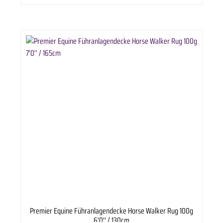
atmungsaktiv Strapazierfähig, robust und langlebig Doppelt verschließbarer Klettverschluss
vorne Luxuriös gepolsterter Brustprotektor bietet Komfort Neopren-Widerristpolster
Antibakterielles, atmungsaktives Polyesterfutter Antistatisch behandelt Kreuzgurte Beschläge
aus rostfreiem Stahl PVC-beschichteter Schweifriemen Ihre Führdecke wird in einer
kostenlosen, wiederverwendbaren Aufbewahrungstasche mit Reißverschluss geliefert.
Maschinenwaschbar (30°), natürlich trocken
Premier Equine Führanlagendecke Horse Walker Rug 100g
6'0'' / 130cm