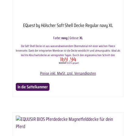
EQuest by Hölscher Soft Shell Decke Regular navy XL
Farbe:
navy
|
Grösse:
XL
Die Soft Shell Decke ist aus wasserabweisendem Obermaterial mit einer weichen Fleece
Innenseite. Dank der integrierten Membran ist die Decke winddicht und atmungsaktiv. Ideal als
leichte Abschwitzdecke an verregneten Tagen. Durch den ergonomischen Schnitt den
169
.94
robusten Kreuzgurten den beiden FrontverschlÃ¼ssen und einer einfach Schweifkordel hat die
169,95 €*
(0.01% gespart)
Decke einen optimalen Sitz.
Preise inkl. MwSt. zzgl. Versandkosten
In die Sattelkammer