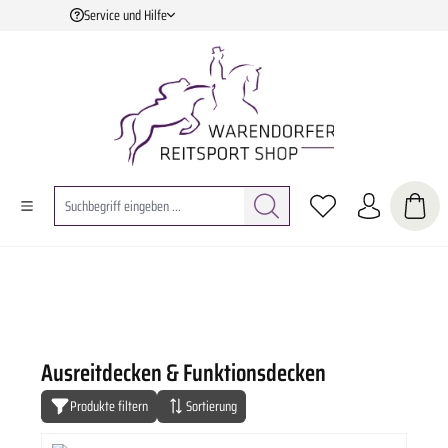
Service und Hilfe
Zum Hauptinhalt springen
Ausreitdecken & Funktionsdecken
Produkte filtern
Sortierung