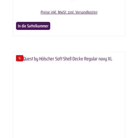
Waschmaschineermöglichen – revolutionär und patentiert! Lieferumfang: Absorbine Leather
Therapy Deckenwaschmittel 473ml in ausgewählter Anzahl.
Preise inkl. MwSt. zzgl. Versandkosten
In die Sattelkammer
%
Rabatt