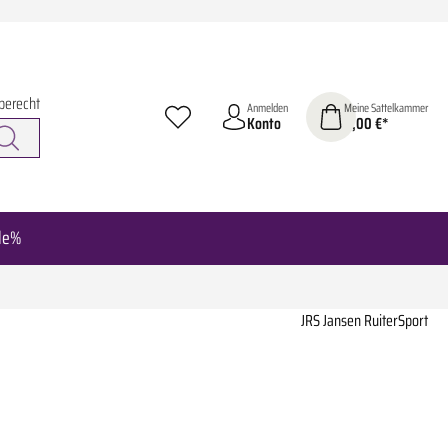
berecht
Anmelden
Meine Sattelkammer
Konto
0,00 €*
le%
JRS Jansen RuiterSport