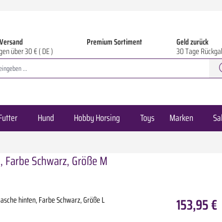
 Versand
Premium Sortiment
Geld zurück
gen über 30 € ( DE )
30 Tage Rückga
Futter
Hund
Hobby Horsing
Toys
Marken
Sa
, Farbe Schwarz, Größe M
153,95 €