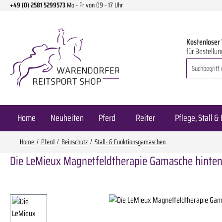
+49 (0) 2581 5299573
Mo - Fr von 09 - 17 Uhr
m Hauptinhalt springen
Zur Suche springen
Zur Hauptnavigation springen
Kostenloser
für Bestellun
Home
Neuheiten
Pferd
Reiter
Pflege, Stall & 
Home
Pferd
Beinschutz
Stall- & Funktionsgamaschen
Die LeMieux Magnetfeldtherapie Gamasche hinten
Bildergalerie überspringen