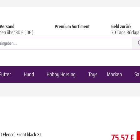
 Versand
Premium Sortiment
Geld zurück
gen über 30 € ( DE )
30 Tage Rückga
Futter
Hund
Hobby Horsing
Toys
Marken
Sa
75,57 €