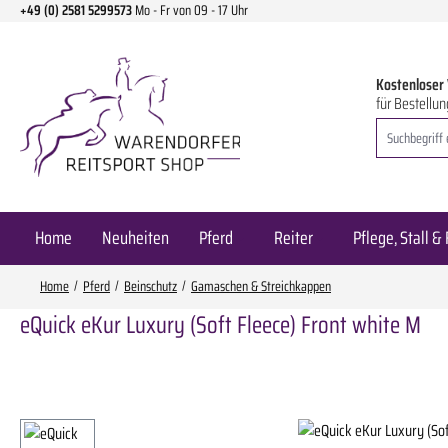
+49 (0) 2581 5299573
Mo - Fr von 09 - 17 Uhr
m Hauptinhalt springen
Zur Suche springen
Zur Hauptnavigation springen
Kostenloser
für Bestellun
Home
Neuheiten
Pferd
Reiter
Pflege, Stall & 
Home
Pferd
Beinschutz
Gamaschen & Streichkappen
eQuick eKur Luxury (Soft Fleece) Front white M
Bildergalerie überspringen