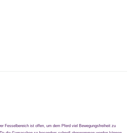
r Fesselbereich ist offen, um dem Pferd viel Bewegungsfreiheit zu
st. Da die Gamaschen so besonders schnell abgenommen werden können,