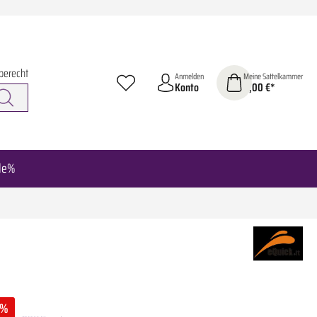
berecht
Anmelden
Meine Sattelkammer
Konto
0,00 €*
le%
%