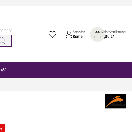
berecht
Anmelden
Meine Sattelkammer
Konto
0,00 €*
le%
%