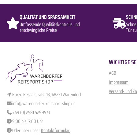
QUALITÄT UND SPARSAMKEIT
SCHN
Umfassende Qualitätskontrolle und
Schne
erschwingliche Preise
Tür zu
WICHTIGE SE
AGB
Impressum
Versand- und Z
Kurze Kesselstraße 13, 48231 Warendorf
info@warendorfer-reitsport-shop.de
+49 (0) 2581 5299573
9:00 bis 17:00 Uhr
Oder über unser
Kontaktformular
.