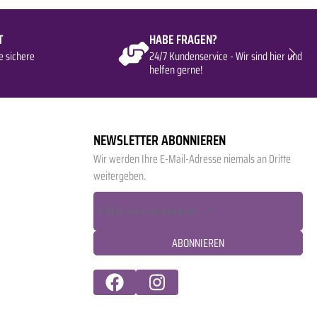
T
HABE FRAGEN?
e sichere
24/7 Kundenservice - Wir sind hier und
helfen gerne!
NEWSLETTER ABONNIEREN
Wir werden Ihre E-Mail-Adresse niemals an Dritte
weitergeben.
ABONNIEREN