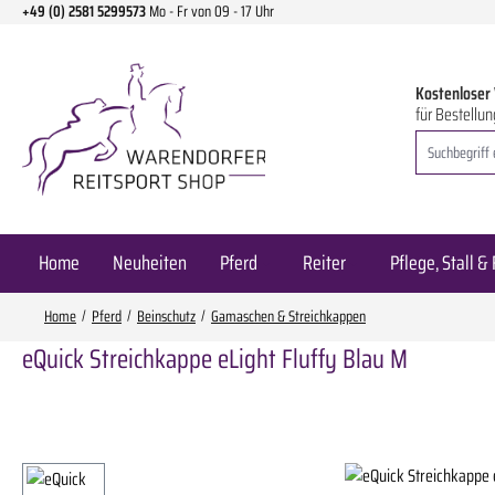
+49 (0) 2581 5299573
Mo - Fr von 09 - 17 Uhr
m Hauptinhalt springen
Zur Suche springen
Zur Hauptnavigation springen
Kostenloser
für Bestellun
Home
Neuheiten
Pferd
Reiter
Pflege, Stall & 
Home
Pferd
Beinschutz
Gamaschen & Streichkappen
eQuick Streichkappe eLight Fluffy Blau M
Bildergalerie überspringen