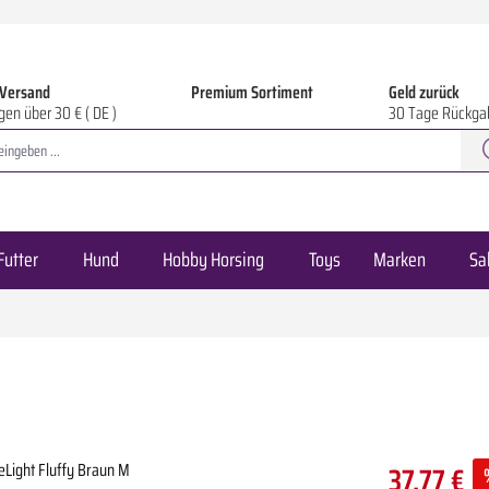
 Versand
Premium Sortiment
Geld zurück
gen über 30 € ( DE )
30 Tage Rückga
Futter
Hund
Hobby Horsing
Toys
Marken
Sa
37,77 €