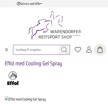
Service und Hilfe
Zum Hauptinhalt springen
Effol med Cooling Gel Spray
Bildergalerie überspringen