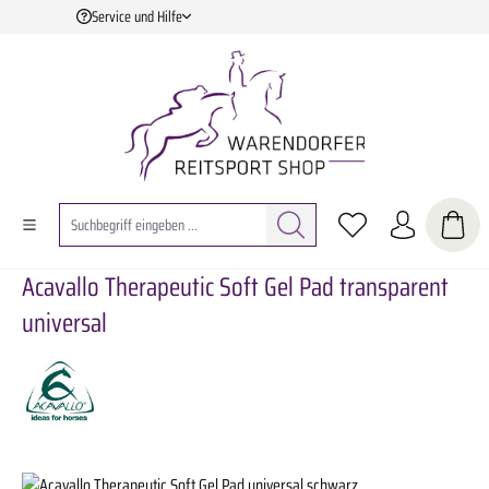
Service und Hilfe
Zum Hauptinhalt springen
Acavallo Therapeutic Soft Gel Pad transparent
universal
Bildergalerie überspringen