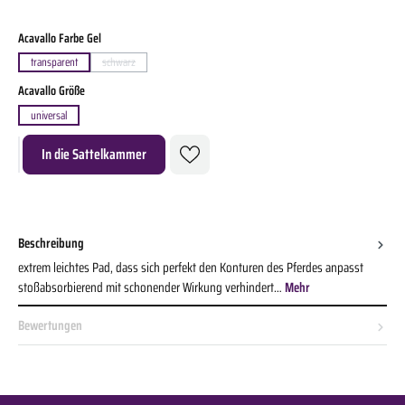
auswählen
Acavallo Farbe Gel
transparent
schwarz
(Diese Option ist zurzeit nicht verfügbar.)
auswählen
Acavallo Größe
universal
Produkt Anzahl: Gib den gewünschten Wert ein oder benutze die Schaltflächen um die A
In die Sattelkammer
Beschreibung
extrem leichtes Pad, dass sich perfekt den Konturen des Pferdes anpasst
stoßabsorbierend mit schonender Wirkung verhindert…
Mehr
Bewertungen