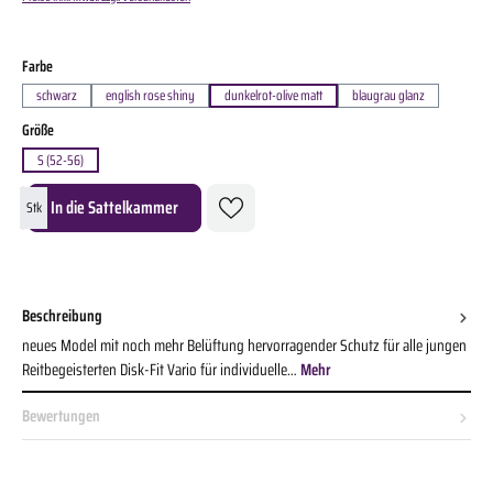
auswählen
Farbe
schwarz
english rose shiny
dunkelrot-olive matt
blaugrau glanz
auswählen
Größe
S (52-56)
Produkt Anzahl: Gib den gewünschten Wert ein oder benutze die Schaltflächen um die A
In die Sattelkammer
Stk
Beschreibung
neues Model mit noch mehr Belüftung hervorragender Schutz für alle jungen
Reitbegeisterten Disk-Fit Vario für individuelle…
Mehr
Bewertungen