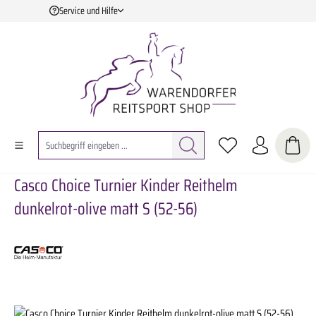
Service und Hilfe
Zum Hauptinhalt springen
Casco Choice Turnier Kinder Reithelm
dunkelrot-olive matt S (52-56)
Bildergalerie überspringen