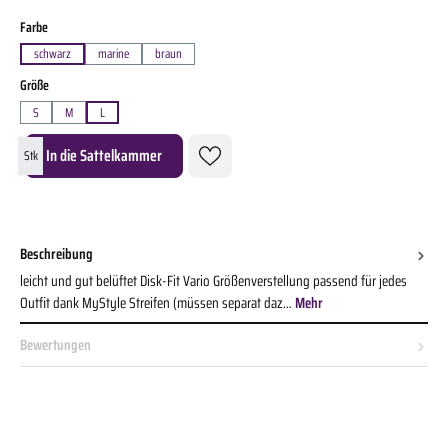
auswählen
Farbe
schwarz
marine
braun
auswählen
Größe
S
M
L
Produkt Anzahl: Gib den gewünschten Wert ein oder benutze die Schaltflächen um die A
In die Sattelkammer
Stk
Beschreibung
leicht und gut belüftet Disk-Fit Vario Größenverstellung passend für jedes
Outfit dank MyStyle Streifen (müssen separat daz…
Mehr
Bewertungen