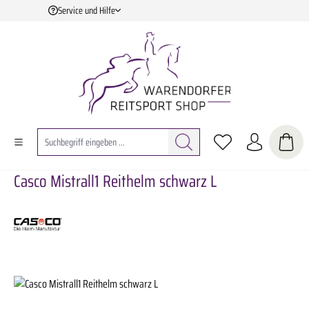
Service und Hilfe
Zum Hauptinhalt springen
Casco Mistrall1 Reithelm schwarz L
Bildergalerie überspringen