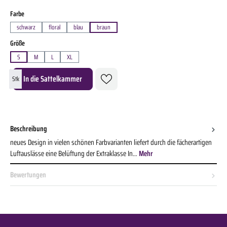
auswählen
Farbe
schwarz
floral
blau
braun
auswählen
Größe
S
M
L
XL
Produkt Anzahl: Gib den gewünschten Wert ein oder benutze die Schaltflächen um die A
In die Sattelkammer
Stk
Beschreibung
neues Design in vielen schönen Farbvarianten liefert durch die fächerartigen
Luftauslässe eine Belüftung der Extraklasse In…
Mehr
Bewertungen