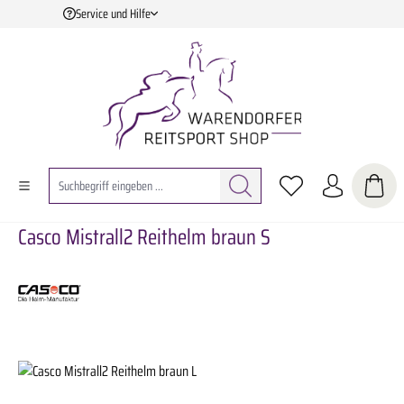
Service und Hilfe
Zum Hauptinhalt springen
Casco Mistrall2 Reithelm braun S
Bildergalerie überspringen