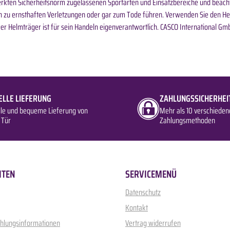
rkten Sicherheitsnorm zugelassenen Sportarten und Einsatzbereiche und beachte
 zu ernsthaften Verletzungen oder gar zum Tode führen. Verwenden Sie den He
 Der Helmträger ist für sein Handeln eigenverantwortlich. CASCO International 
ELLE LIEFERUNG
ZAHLUNGSSICHERHEI
lle und bequeme Lieferung von
Mehr als 10 verschieden
 Tür
Zahlungsmethoden
ITEN
SERVICEMENÜ
Datenschutz
Kontakt
ahlungsinformationen
Vertrag widerrufen