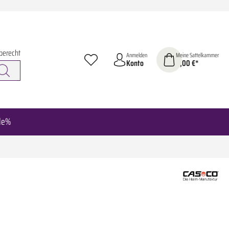
berecht
Anmelden
Meine Sattelkammer
Konto
0,00 €*
le%