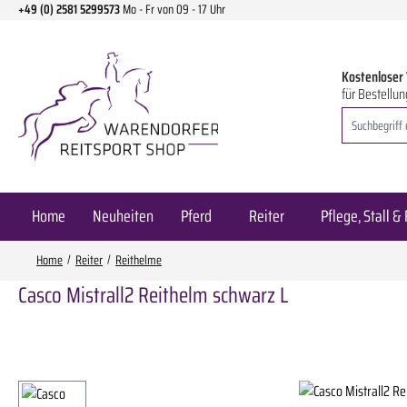
+49 (0) 2581 5299573
Mo - Fr von 09 - 17 Uhr
m Hauptinhalt springen
Zur Suche springen
Zur Hauptnavigation springen
Kostenloser
für Bestellun
Home
Neuheiten
Pferd
Reiter
Pflege, Stall & 
Home
Reiter
Reithelme
Casco Mistrall2 Reithelm schwarz L
Bildergalerie überspringen