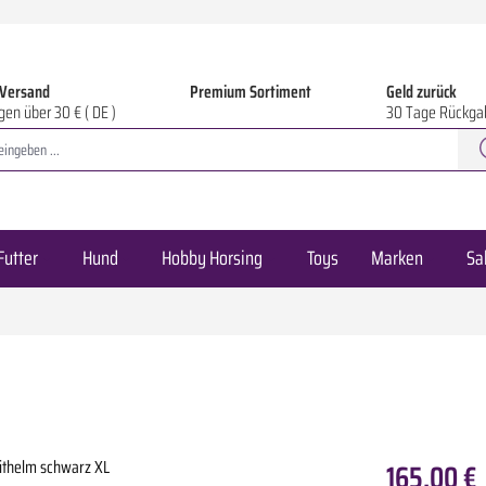
 Versand
Premium Sortiment
Geld zurück
gen über 30 € ( DE )
30 Tage Rückga
Futter
Hund
Hobby Horsing
Toys
Marken
Sa
165,00 €