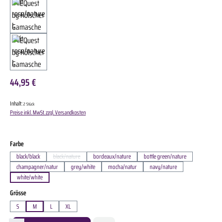
44,95 €
Inhalt:
2 Stück
Preise inkl. MwSt. zzgl. Versandkosten
auswählen
Farbe
black/black
black/nature
bordeaux/nature
bottle green/nature
(Diese Option ist zurzeit nicht verfügbar.)
champagner/natur
grey/white
mocha/natur
navy/nature
white/white
auswählen
Grösse
S
M
L
XL