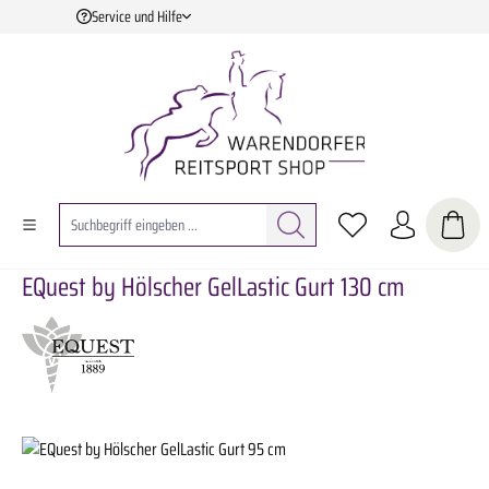
Service und Hilfe
Zum Hauptinhalt springen
EQuest by Hölscher GelLastic Gurt 130 cm
Bildergalerie überspringen