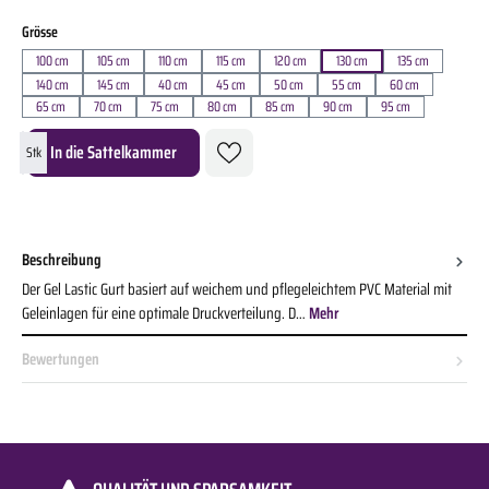
auswählen
Grösse
100 cm
105 cm
110 cm
115 cm
120 cm
130 cm
135 cm
140 cm
145 cm
40 cm
45 cm
50 cm
55 cm
60 cm
65 cm
70 cm
75 cm
80 cm
85 cm
90 cm
95 cm
Produkt Anzahl: Gib den gewünschten Wert ein oder benutze die Schaltflächen um die A
In die Sattelkammer
Stk
Beschreibung
Der Gel Lastic Gurt basiert auf weichem und pflegeleichtem PVC Material mit
Geleinlagen für eine optimale Druckverteilung. D…
Mehr
Bewertungen