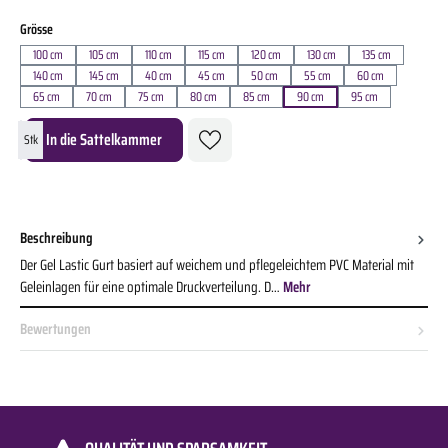
auswählen
Grösse
100 cm
105 cm
110 cm
115 cm
120 cm
130 cm
135 cm
140 cm
145 cm
40 cm
45 cm
50 cm
55 cm
60 cm
65 cm
70 cm
75 cm
80 cm
85 cm
90 cm
95 cm
Produkt Anzahl: Gib den gewünschten Wert ein oder benutze die Schaltflächen um die A
In die Sattelkammer
Stk
Beschreibung
Der Gel Lastic Gurt basiert auf weichem und pflegeleichtem PVC Material mit
Geleinlagen für eine optimale Druckverteilung. D…
Mehr
Bewertungen