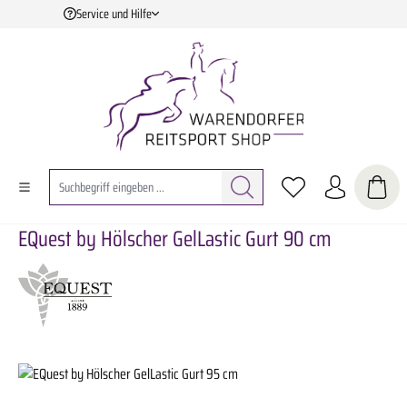
Service und Hilfe
Zum Hauptinhalt springen
EQuest by Hölscher GelLastic Gurt 90 cm
Bildergalerie überspringen