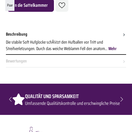
Produkt Anzahl: Gib den gewünschten Wert ein oder benutze die Schaltflächen um die A
In die Sattelkammer
Paar
Beschreibung
Die stabile Soft Hufglocke schÃ¼tzt den Hufballen vor Tritt und
Streifverletzungen. Durch das weiche Weblamm Fell den anatom…
Mehr
Bewertungen
QUALITÄT UND SPARSAMKEIT
Umfassende Qualitätskontrolle und erschwingliche Preise