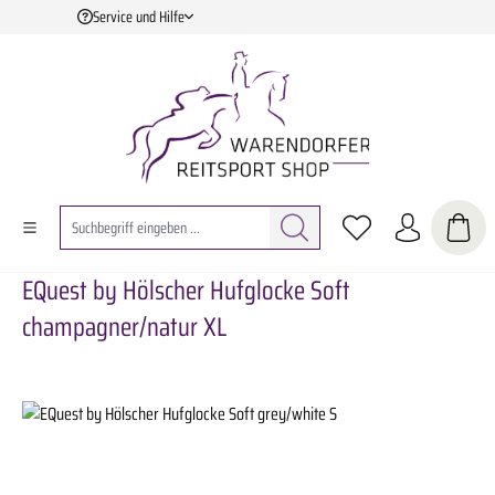
Service und Hilfe
Zum Hauptinhalt springen
EQuest by Hölscher Hufglocke Soft
champagner/natur XL
Bildergalerie überspringen