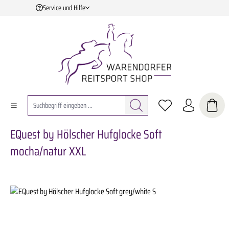
Service und Hilfe
Zum Hauptinhalt springen
EQuest by Hölscher Hufglocke Soft
mocha/natur XXL
Bildergalerie überspringen