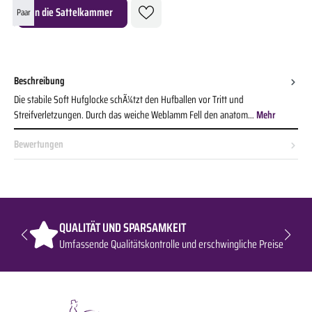
Produkt Anzahl: Gib den gewünschten Wert ein oder benutze die Schaltflächen um die A
In die Sattelkammer
Paar
Beschreibung
Die stabile Soft Hufglocke schÃ¼tzt den Hufballen vor Tritt und
Streifverletzungen. Durch das weiche Weblamm Fell den anatom…
Mehr
Bewertungen
QUALITÄT UND SPARSAMKEIT
Umfassende Qualitätskontrolle und erschwingliche Preise