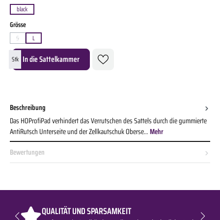
black
auswählen
Grösse
S
L
(Diese Option ist zurzeit nicht verfügbar.)
Produkt Anzahl: Gib den gewünschten Wert ein oder benutze die Schaltflächen um die A
In die Sattelkammer
Stk
Beschreibung
Das HOProfiPad verhindert das Verrutschen des Sattels durch die gummierte
AntiRutsch Unterseite und der Zellkautschuk Oberse…
Mehr
Bewertungen
QUALITÄT UND SPARSAMKEIT