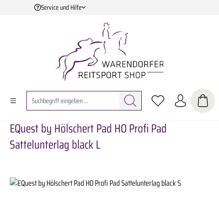
Service und Hilfe
Zum Hauptinhalt springen
EQuest by Hölschert Pad HO Profi Pad
Sattelunterlag black L
Bildergalerie überspringen