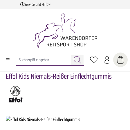
Service und Hilfe
Zum Hauptinhalt springen
Effol Kids Niemals-Reißer Einflechtgummis
Bildergalerie überspringen