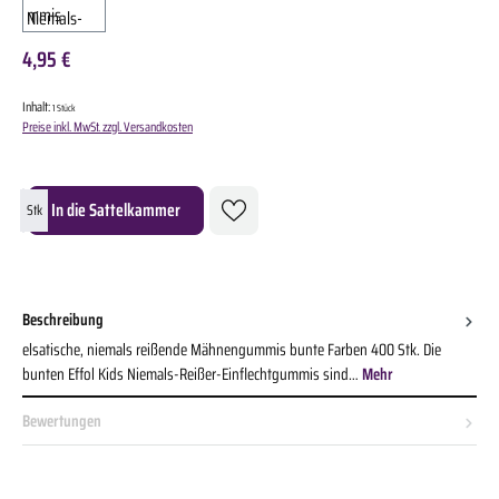
4,95 €
Inhalt:
1 Stück
Preise inkl. MwSt. zzgl. Versandkosten
Produkt Anzahl: Gib den gewünschten Wert ein oder benutze die Schaltflächen um die A
In die Sattelkammer
Stk
Beschreibung
elsatische, niemals reißende Mähnengummis bunte Farben 400 Stk. Die
bunten Effol Kids Niemals-Reißer-Einflechtgummis sind…
Mehr
Bewertungen