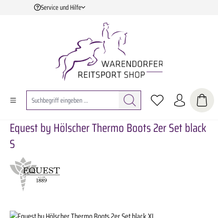
Service und Hilfe
Zum Hauptinhalt springen
Equest by Hölscher Thermo Boots 2er Set black
S
Bildergalerie überspringen