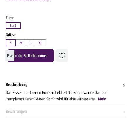
auswählen
Farbe
black
auswählen
Grösse
S
M
L
XL
Produkt Anzahl: Gib den gewünschten Wert ein oder benutze die Schaltflächen um die A
In die Sattelkammer
Paar
Beschreibung
Das Kissen der Thermo Boots reflektiert die Körperwärme dank der
integrierten Keramikfaser. Somit wird für eine verbesserte…
Mehr
Bewertungen