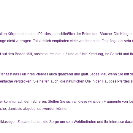
en Körperteilen eines Pferdes, einschließlich der Beine und Bäuche. Die Klinge d
linge nicht vertragen. Tatsächlich empfinden viele von ihnen die Fellpflege als s
uf den Boden fällt, anstatt durch die Luft und auf Ihre Kleidung, Ihr Gesicht und I
lässt das Fell Ihres Pferdes auch glänzend und glatt. Jedes Mal, wenn Sie mit der 
läche verstecken. Sie helfen auch, die natürlichen Öle in der Haut des Pferdes zu
er kommt nach dem Scheren. Stellen Sie sich all diese winzigen Fragmente von l
äche, damit sie abgebürstet werden können.
erstklassigen Zustand halten, die Sorge um sein Wohlbefinden und Ihr Interesse daran