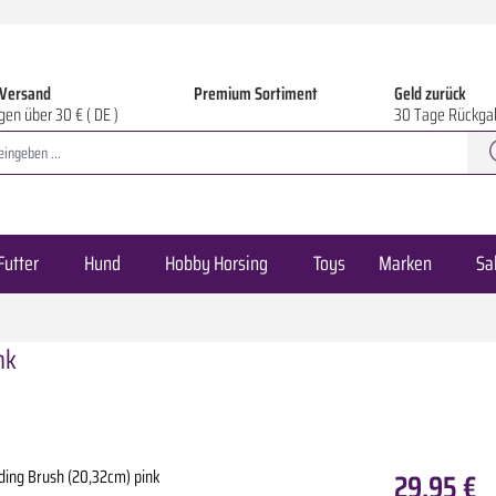
 Versand
Premium Sortiment
Geld zurück
gen über 30 € ( DE )
30 Tage Rückga
Futter
Hund
Hobby Horsing
Toys
Marken
Sa
nk
29,95 €