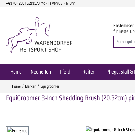
+49 (0) 2581 5299573
Mo - Fr von 09 - 17 Uhr
m Hauptinhalt springen
Zur Suche springen
Zur Hauptnavigation springen
Kostenloser
für Bestellun
Home
Neuheiten
Pferd
Reiter
Pflege, Stall & 
Home
Marken
Equigroomer
EquiGroomer 8-Inch Shedding Brush (20,32cm) pi
Bildergalerie überspringen