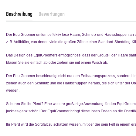
Beschreibung
Bewertungen
Der EquiGroomer entfernt effektiv lose Haare, Schmutz und Hautschuppen an all
z. B. Vollblüter, von denen viele die großen Zähne einer Standard-Shedding-K
Das Design des EquiGroomers ermöglicht es, dass der Großteil der Haare sanft a
blasen Sie sie einfach ab oder ziehen sie mit einem Wisch ab.
Der EquiGroomer beschleunigt nicht nur den Enthaarungsprozess, sondern hinter
ziehen auch den Schmutz und die Hautschuppen heraus, die sich unter der Oberf
werden.
Scheren Sie Ihr Pferd? Eine weitere großartige Anwendung für den EquiGroom
juckt es ganz schön! Der EquiGroomer bringt diese losen Enden an die Oberfl
Ihr Pferd wird die Sorgfalt zu schätzen wissen, mit der Sie sein Fell in einem 