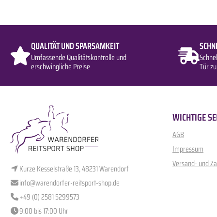
QUALITÄT UND SPARSAMKEIT
SCHN
Umfassende Qualitätskontrolle und
Schne
erschwingliche Preise
Tür zu
WICHTIGE SE
AGB
Impressum
Versand- und Z
Kurze Kesselstraße 13, 48231 Warendorf
info@warendorfer-reitsport-shop.de
+49 (0) 2581 5299573
9:00 bis 17:00 Uhr