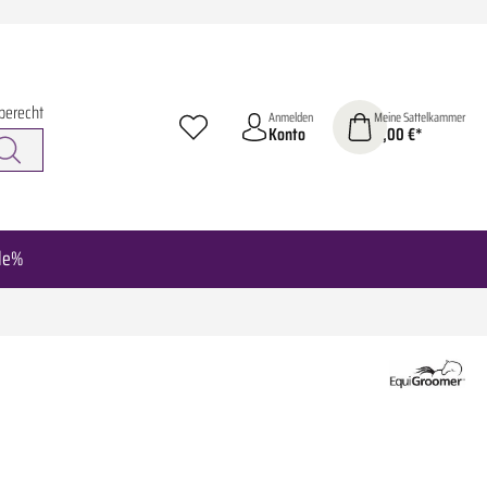
berecht
Anmelden
Meine Sattelkammer
Konto
0,00 €*
le%