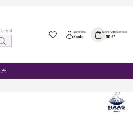
berecht
Anmelden
Meine Sattelkammer
Konto
0,00 €*
le%