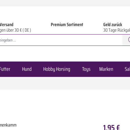
 Versand
Premium Sortiment
Geld zurück
gen über 30 € ( DE )
30 Tage Rückga
Futter
Hund
Hobby Horsing
Toys
Marken
Sa
1,95 €