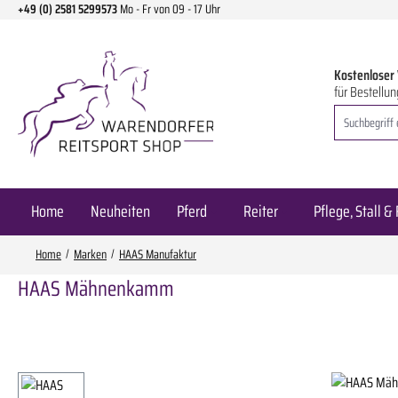
+49 (0) 2581 5299573
Mo - Fr von 09 - 17 Uhr
m Hauptinhalt springen
Zur Suche springen
Zur Hauptnavigation springen
Kostenloser
für Bestellun
Home
Neuheiten
Pferd
Reiter
Pflege, Stall & 
Home
Marken
HAAS Manufaktur
HAAS Mähnenkamm
Bildergalerie überspringen